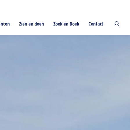
enten
Zien en doen
Zoek en Boek
Contact