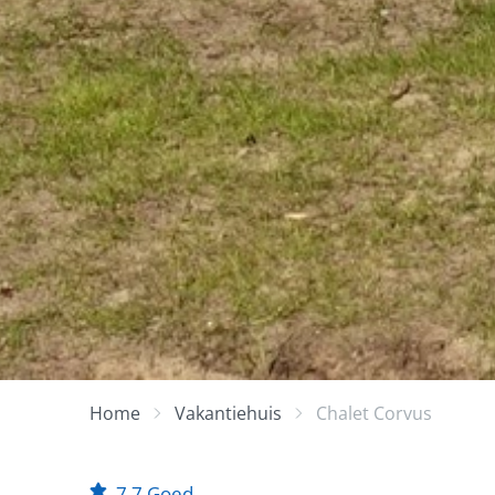
Home
Vakantiehuis
Chalet Corvus
7,7
Goed