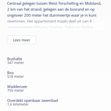
Centraal gelegen tussen West-Terschelling en Midsland,
Huisdiervrij
Gedeelde faciliteiten
2 km van het strand, gelegen aan de bosrand en op
Slaapkamer begane
Parkeerterrein
ongeveer 200 meter het duinmeertje waar je in kunt
grond
zwemmen. Het appartement maakt deel uit van 4
Speelveld
appartementen Petunia, Cosmea, Salvia en Clarkia.
Centrale verwarming
Wasfaciliteiten
Rookvrij
Lees meer
Wifi privé
Kindermeubilair
Kinderbed
Lees meer
Bushalte
Kinderstoel
347
meter
Sanitair
Kinderbox
Bos
Badkamer begane grond
518
meter
Separaat toilet
Duurzaam
Waddenzee
Douche
Zonnepanelen
750
meter
Overdekt openbaar zwembad
1,6
kilometer