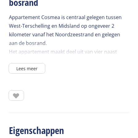
bosrand
Appartement Cosmea is centraal gelegen tussen
West-Terschelling en Midsland op ongeveer 2
kilometer vanaf het Noordzeestrand en gelegen
aan de bosrand.
Het appartement maakt deel uit van vier naast
elkaar gelegen appartementen. Petunia (WTB10),
Lees meer
Clarkia (WTB13) en Salvia (WTB 12).
Appartement Cosmea is het eerste appartement
vanaf de oostelijke zijde (rechts op de foto).
De woonkamer heeft een oppervlakte van bijna
13m2 (exclusief het keukenblok) en heeft een
plavuizen vloer.
Eigenschappen
In de woonkamer staat een 2-persoons bank en