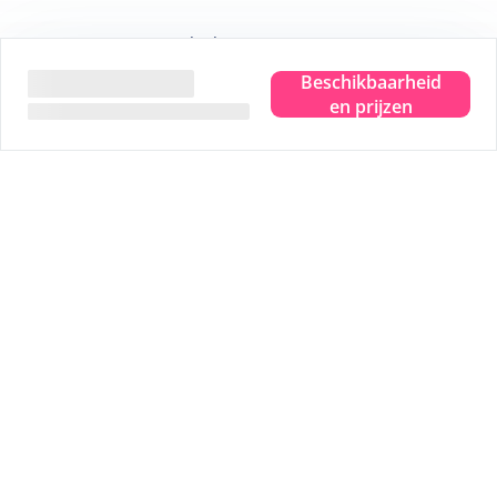
Wij geven je graag 5 leuke tips:
Beschikbaarheid
Tip
1
Sterrenkijken in het Dark Sky Park
en prijzen
Tip
2
Bezoek het Drenkelingenhuisje
Tip
3
Fiets langs alle uitzichtpunten
Tip
4
Wadlopen over de bodem van de zee
Tip
5
Een uitgebreide strandwandelling
Veilig betalen