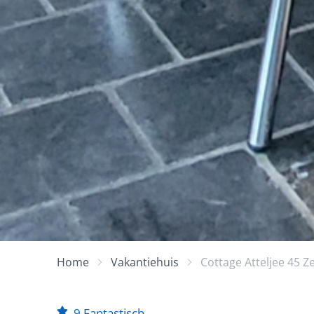
Home
Vakantiehuis
Cottage Atteljee 45 Z
9
Fantastisch