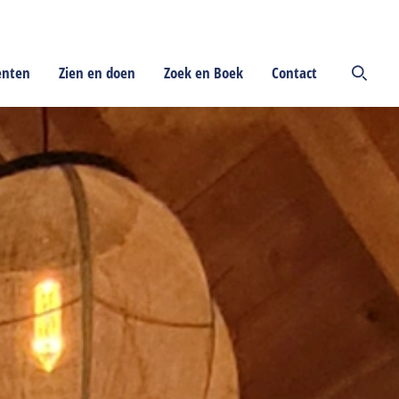
enten
Zien en doen
Zoek en Boek
Contact