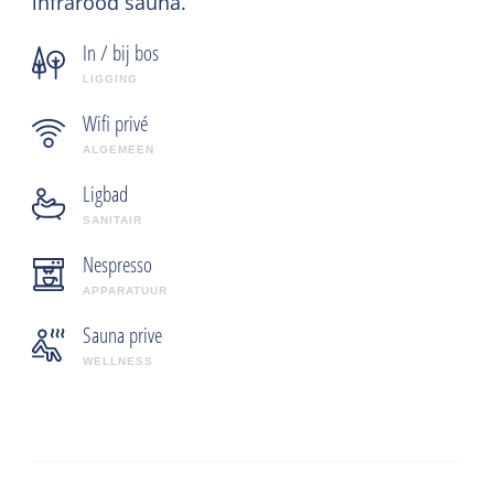
infrarood sauna.
In / bij bos
LIGGING
Wifi privé
ALGEMEEN
Ligbad
SANITAIR
Nespresso
APPARATUUR
Sauna prive
WELLNESS