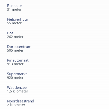
eetgelegenheden en een winkel met vers brood. Op
Bushalte
31
meter
fietsafstand van de gevarieerde dorpen naar het westen
en de eindeloze natuur in het oosten. Huisdieren zijn
Fietsverhuur
niet toegestaan. De huursom is inclusief
55
meter
eindschoonmaak, alle linnengoed en de
Bos
toeristenbelasting. Uiteraard vind je hier een warm
262
meter
welkom.
Dorpscentrum
505
meter
Pinautomaat
913
meter
Supermarkt
920
meter
Waddenzee
1,5
kilometer
Noordzeestrand
2
kilometer