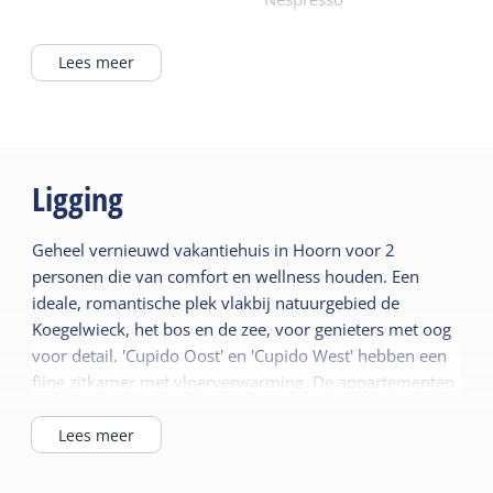
In het dorp
Waterkoker
In / bij bos
Lees meer
Lees meer
Algemeen
Buiten
Huisdiervrij
Terras
Ligging
Vloerverwarming
Wellness
Centrale verwarming
Geheel vernieuwd vakantiehuis in Hoorn voor 2
Sauna prive
Rookvrij
personen die van comfort en wellness houden. Een
Sunshower
Wifi privé
ideale, romantische plek vlakbij natuurgebied de
Koegelwieck, het bos en de zee, voor genieters met oog
voor detail. 'Cupido Oost' en 'Cupido West' hebben een
Gedeelde faciliteiten
Sanitair
fijne zitkamer met vloerverwarming. De appartementen
Parkeerterrein
Separaat toilet
beschikken beide over badkamer met ligbad en een Sun
Ligbad
shower. Daarnaast beschikken de appartementen over
Lees meer
een sauna. Gelegen in het rustige dorp aan de rand van
Tweede toilet
bos en duin. Een plek waar je heerlijk bijkomt, dichtbij