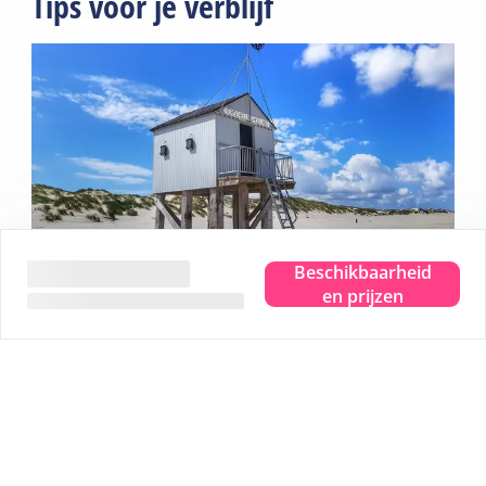
Tips voor je verblijf
Beschikbaarheid
en prijzen
Beleef het ware eilandgevoel.
Waar je ook bent, je proeft, ziet, hoort, ruikt en voelt de
zee. Even helemaal weg en dat pure eilandgevoel
beleven. Dat is Terschelling. Je hoofd leeg laten waaien
en plek maken voor nieuwe herinneringen. Je helemaal
onderdompelen in dat ware eilandgevoel.