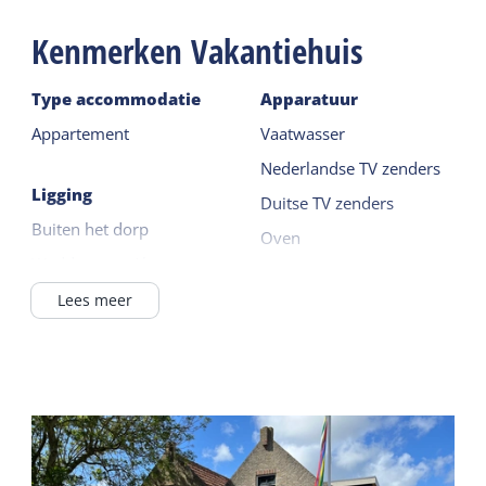
Kenmerken Vakantiehuis
Type accommodatie
Apparatuur
Appartement
Vaatwasser
Nederlandse TV zenders
Ligging
Duitse TV zenders
Buiten het dorp
Oven
Waddenzee <1km
Koelkast met vriesvak
Op erf / in boerderij
Lees meer
Lees meer
Appartementencomplex
Buiten
Begane grond
Eigen parkeerplaats
Algemeen
Tuin
Huisdiervrij
Terras