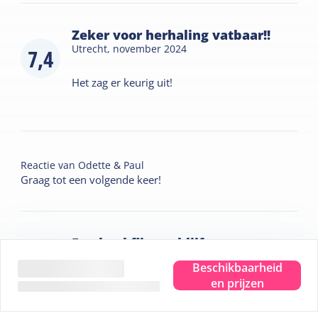
Zeker voor herhaling vatbaar!!
Utrecht,
november 2024
7,4
Het zag er keurig uit!
Reactie van
Odette & Paul
Graag tot een volgende keer!
Een heel fijn verblijf
Annen,
september 2023
Beschikbaarheid
en prijzen
Warm welkom. De Terschellinger koek was
8,2
heerlijk. Fijn verblijf, schoon, netjes,