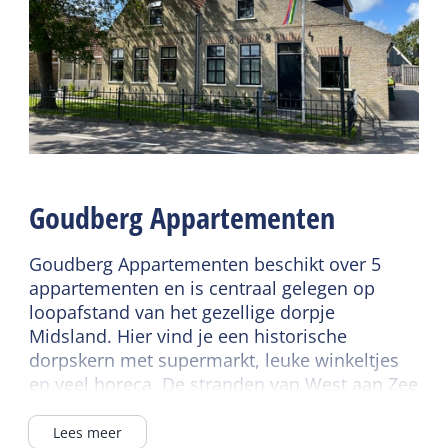
Vloerverwarming
Gedeelde faciliteiten
Centrale verwarming
Wifi gedeeld
Rookvrij
Parkeerterrein
Wifi privé
Speelveld
Lees meer
Wasfaciliteiten
Sanitair
Goudberg Appartementen
Badkamer begane grond
Kindermeubilair
Separaat toilet
Kinderbed
Goudberg Appartementen beschikt over 5
appartementen en is centraal gelegen op
Douche
Kinderstoel
loopafstand van het gezellige dorpje
Tweede toilet
Midsland. Hier vind je een historische
Energielabel
dorpskern met supermarkt, leuke winkeltjes
Energielabel A
en veel horeca. De stranden van West aan Zee
en Midsland aan Zee zijn dichtbij, net zoals de
haven van West-Terschelling voor excursies
Lees meer
Duurzaam