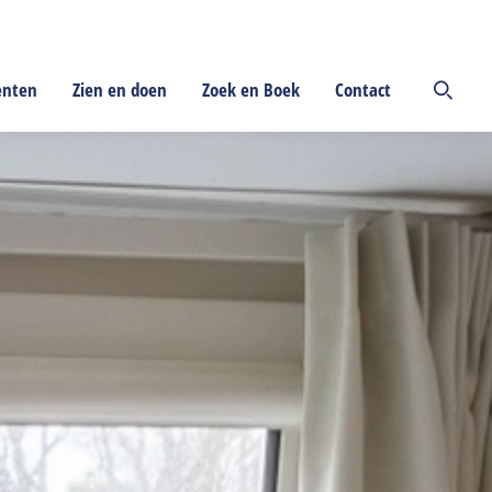
enten
Zien en doen
Zoek en Boek
Contact