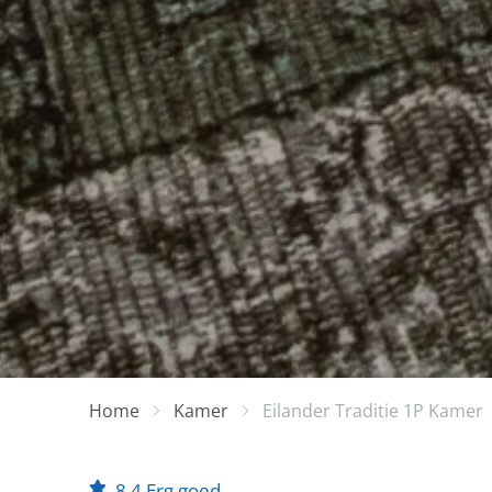
Home
Kamer
Eilander Traditie 1P Kamer
8,4
Erg goed