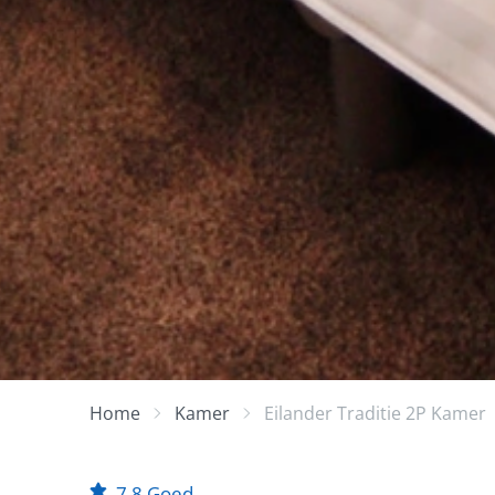
Home
Kamer
Eilander Traditie 2P Kamer
7,8
Goed