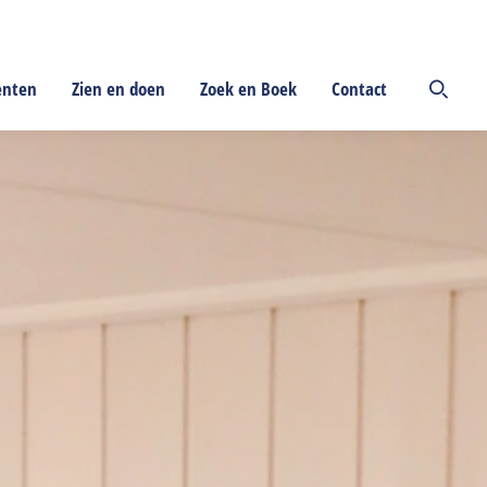
enten
Zien en doen
Zoek en Boek
Contact