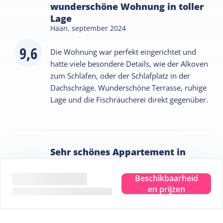
wunderschöne Wohnung in toller
Lage
Haan,
september 2024
9,6
Die Wohnung war perfekt eingerichtet und
hatte viele besondere Details, wie der Alkoven
zum Schlafen, oder der Schlafplatz in der
Dachschräge. Wunderschöne Terrasse, ruhige
Lage und die Fischräucherei direkt gegenüber.
Sehr schönes Appartement in
einer super gepflegten und
angelegten Liegenschaft mit
Beschikbaarheid
9,2
weiteren Appartements
en prijzen
Geisenheim,
april 2024
Top Vermieter! Super sauberes Appartement