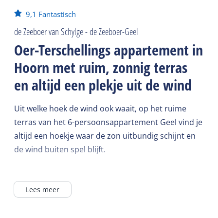
9,1
Fantastisch
de Zeeboer van Schylge - de Zeeboer-Geel
Oer-Terschellings appartement in
Hoorn met ruim, zonnig terras
en altijd een plekje uit de wind
Uit welke hoek de wind ook waait, op het ruime
terras van het 6-persoonsappartement Geel vind je
altijd een hoekje waar de zon uitbundig schijnt en
de wind buiten spel blijft.
Geel is een comfortabel ingericht 4 tot 6-
Lees meer
persoonsappartement met nieuwe, compleet
uitgeruste open keuken, gezellige zit- en eethoek,
TV, Wifi. Een nieuwe ruime badkamer met ligbad,