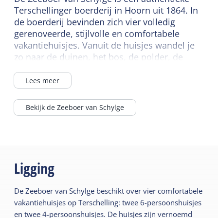
Terschellinger boerderij in Hoorn uit 1864. In
Kinderstoel
de boerderij bevinden zich vier volledig
gerenoveerde, stijlvolle en comfortabele
vakantiehuisjes. Vanuit de huisjes wandel je
zo naar de duinen, het bos, de polder, de
Waddenzee en het Noordzeestrand.
Zo simpel kan genieten op Terschelling zijn!
Lees meer
Bekijk de Zeeboer van Schylge
Ligging
De Zeeboer van Schylge beschikt over vier comfortabele
vakantiehuisjes op Terschelling: twee 6-persoonshuisjes
en twee 4-persoonshuisjes. De huisjes zijn vernoemd