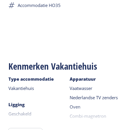
Accommodatie HO35
geschikt voor meerdere families of grotere
gezelschappen.
In deze appartementen zijn huisdieren niet
toegestaan.
Kenmerken Vakantiehuis
Type accommodatie
Apparatuur
Vakantiehuis
Vaatwasser
Nederlandse TV zenders
Ligging
Oven
Geschakeld
Combi-magnetron
In het dorp
Magnetron