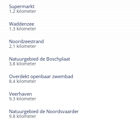
Supermarkt
*Huisje Wit wordt niet meer verhuurd.
1,2
kilometer
Waddenzee
1,3
kilometer
Noordzeestrand
2,1
kilometer
Natuurgebied de Boschplaat
3,8
kilometer
Overdekt openbaar zwembad
8,4
kilometer
Veerhaven
9,3
kilometer
Natuurgebied de Noordsvaarder
9,8
kilometer