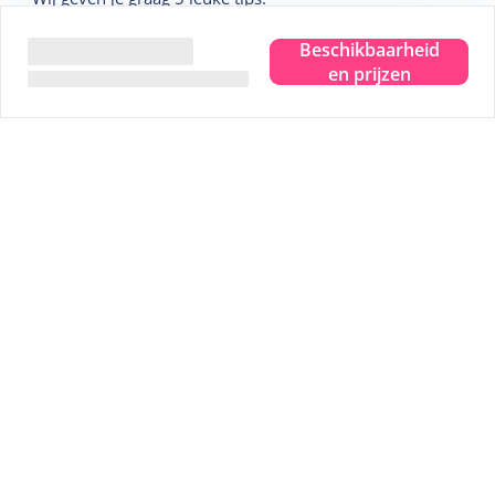
Beschikbaarheid
Tip
1
Sterrenkijken in het Dark Sky Park
en prijzen
Tip
2
Bezoek het Drenkelingenhuisje
Tip
3
Fiets langs alle uitzichtpunten
Tip
4
Wadlopen over de bodem van de zee
Tip
5
Een uitgebreide strandwandelling
Veilig betalen
Eigen waarborgfonds