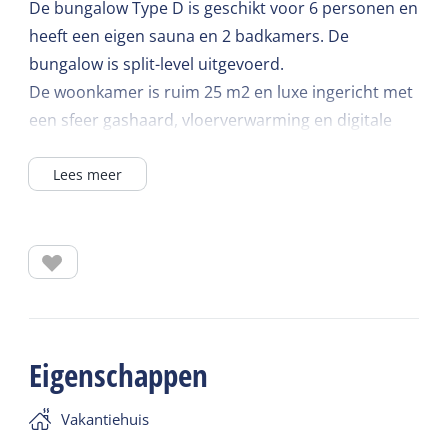
De bungalow Type D is geschikt voor 6 personen en
heeft een eigen sauna en 2 badkamers. De
bungalow is split-level uitgevoerd.
De woonkamer is ruim 25 m2 en luxe ingericht met
een sfeer gashaard, vloerverwarming en digitale
televisie. De bungalow heeft een ruim terras.
Lees meer
Op de vloer ligt leisteen/ plavuizen, CV is aanwezig
in alle vertrekken.
De woonkamer is voorzien van een U-vormige
hoekbank en twee fauteuils. Met een trapje van
twee treden kun je naar de keuken/eetgedeelte met
o.a. een koelkast met vriesvak, vaatwasser,
combimagnetron en koffiezetapparaat. Aan de
Eigenschappen
eettafel staan 6 stoelen.
Vakantiehuis
Er zijn 3 slaapkamers, waarvan 2 slaapkamers zijn