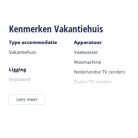
Je kunt ook gebruik maken van een wasmachine.
Kenmerken Vakantiehuis
Type accommodatie
Apparatuur
Vakantiehuis
Vaatwasser
Wasmachine
Ligging
Nederlandse TV zenders
Vrijstaand
Duitse TV zenders
Op een park
Combi-magnetron
Buiten het dorp
Lees meer
Lees meer
In / bij bos
Buiten
Waddenzee <1km
Tuin
Algemeen
Terras