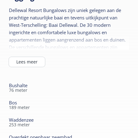
Dellewal Resort Bungalows zijn uniek gelegen aan de
prachtige natuurlijke baai en tevens uitkijkpunt van
West-Terschelling: Baai Dellewal. De 30 modern
ingerichte en comfortabele luxe bungalows en
appartementen liggen aangrenzend aan bos en duinen.
De verschillende bungalows en appartementen zijn
geschikt voor 2 tot 10 personen en beschikken over veel
ruimte en privacy. Ook hebben ze deels uitzicht op de
Lees meer
Waddenzee.
Vanaf de accommodatie lopen verschillende fiets- en
Bushalte
76
meter
wandelpaden die het mogelijk maken om lekker te
fietsen en wandelen door de gevarieerde natuur van het
Bos
eiland. Het dorp West-Terschelling en de jachthaven
189
meter
liggen op loopafstand van de accommodaties.
Waddenzee
253
meter
Overdekt openbaar zwembad