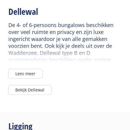
Huisdiervrij
Dellewal
Wellness
Slaapkamer begane
grond
De 4- of 6-persoons bungalows beschikken
Sauna prive
over veel ruimte en privacy en zijn luxe
Gaskachel
ingericht waardoor je van alle gemakken
Gedeelde faciliteiten
Rookvrij
voorzien bent. Ook kijk je deels uit over de
Parkeerterrein
Dekbedden
Waddenzee. Dellewal type B en D
accommodaties beschikken onder andere
Speelveld
over een privésauna.
Sanitair
Sportfaciliteiten
Lees meer
Badkamer begane grond
Wasfaciliteiten
De luxe 2- tot 10-persoons appartementen
Separaat toilet
van het Dellewal Resort kijken uit over bos,
Bekijk Dellewal
duin en wad. Alleen het Resort beschikt over
Douche
een wellness ruimte voorzien van een
Ligbad
binnenzwembad, sauna’s, solarium en een
Tweede toilet
fitness- en ontspanningsruimte.
Ligging
Lees meer