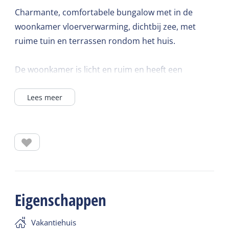
Charmante, comfortabele bungalow met in de
woonkamer vloerverwarming, dichtbij zee, met
ruime tuin en terrassen rondom het huis.
De woonkamer is licht en ruim en heeft een
oppervlakte van 27 m2. Op de vloer liggen
Lees meer
plavuizen en wordt verwarmd door middel van
vloerverwarming. Er staan twee 2-zitsbanken van
stof en een rieten fauteuil. Er is ook een open
haard.
De keuken is open en voorzien van o.a. vaatwasser,
oven, koelkast en aparte vriezer, broodrooster en
een Espressoapparaat.
Eigenschappen
Ook in de keuken en hal ligt vloerverwarming. Aan
de teak houten tafel staan 4 stoelen en een
Vakantiehuis
hoekbank.