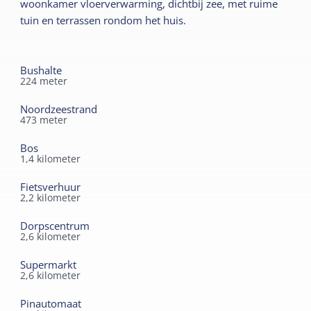
woonkamer vloerverwarming, dichtbij zee, met ruime
Vloerverwarming
Fietsberging afsluitbaar
tuin en terrassen rondom het huis.
Centrale verwarming
Tuin
Lees meer
Terras
Bushalte
224
meter
Kindermeubilair
Noordzeestrand
473
meter
Kinderbed
Bos
1,4
kilometer
Fietsverhuur
2,2
kilometer
Dorpscentrum
2,6
kilometer
Supermarkt
2,6
kilometer
Pinautomaat