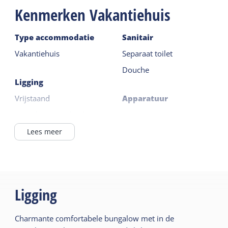
Kenmerken Vakantiehuis
oppervlakte van de tuin is 1000 m2.
Type accommodatie
Sanitair
Vakantiehuis
Separaat toilet
Douche
Ligging
Vrijstaand
Apparatuur
Noordzeestrand <1km
Vaatwasser
In het duingebied
Wasmachine
Lees meer
Oven
Algemeen
Koelkast zonder vriesvak
Huisdiervrij
Vriezer
Ligging
Slaapkamer begane
Lees meer
grond
Charmante comfortabele bungalow met in de
Open haard/houtkachel
Buiten