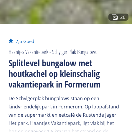
26
7,6
Goed
Haantjes Vakantiepark - Schylger Plak Bungalows
Splitlevel bungalow met
houtkachel op kleinschalig
vakantiepark in Formerum
De Schylgerplak bungalows staan op een
kindvriendelijk park in Formerum. Op loopafstand
van de supermarkt en eetcafé de Rustende Jager.
Het park, Haantjes Vakantiepark, ligt vlak bij het
bos en ongeveer 1,5 km van het strand en de