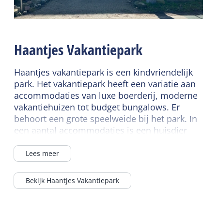
Lees meer
Speelveld
Sportveld
Sanitair
Wasfaciliteiten
Haantjes Vakantiepark
Separaat toilet
Douche
Haantjes vakantiepark is een kindvriendelijk
Ligbad
park. Het vakantiepark heeft een variatie aan
accommodaties van luxe boerderij, moderne
vakantiehuizen tot budget bungalows. Er
behoort een grote speelweide bij het park. In
een aantal accommodaties is een huisdier
toegestaan.
Lees meer
Bekijk Haantjes Vakantiepark