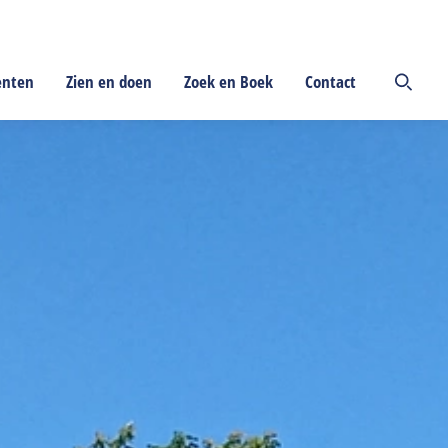
enten
Zien en doen
Zoek en Boek
Contact