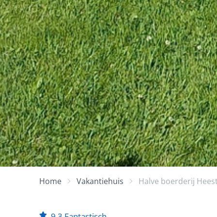
Home
Vakantiehuis
Halve boerderij Hees
9,3
Fantastisch