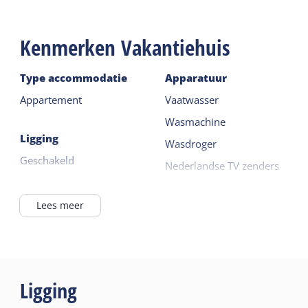
Kenmerken Vakantiehuis
Type accommodatie
Apparatuur
Appartement
Vaatwasser
Wasmachine
Ligging
Wasdroger
Geschakeld
Nederlandse TV zenders
In het dorp
Duitse TV zenders
Lees meer
Lees meer
Algemeen
Huisdiervrij
Buiten
Vloerverwarming
Terras
Ligging
Centrale verwarming
Wellness