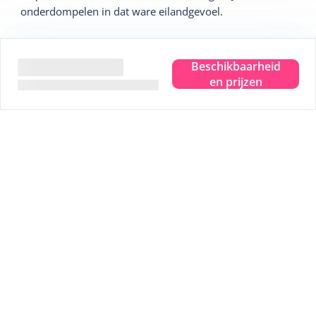
onderdompelen in dat ware eilandgevoel.
Wij geven je graag 5 leuke tips:
Beschikbaarheid
en prijzen
Tip
1
Sterrenkijken in het Dark Sky Park
Tip
2
Bezoek het Drenkelingenhuisje
Tip
3
Fiets langs alle uitzichtpunten
Tip
4
Wadlopen over de bodem van de zee
Tip
5
Een uitgebreide strandwandelling