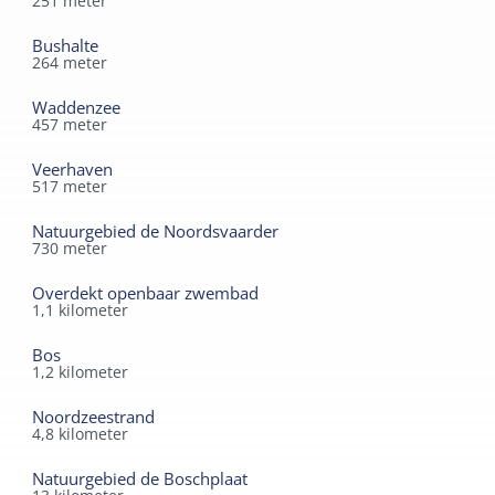
251
meter
centrum van West-Terschelling. Winkels, haven, strand,
duin en bos op loopafstand. 5 min lopen van de
Bushalte
veerbootterminal, 100 meter vanaf duin, bos en haven.
264
meter
Eigen opgang met eigen terras en voorzien van sauna,
Waddenzee
goede bedden en andere comfortabele zaken. Een week
457
meter
genieten in "HuisopWest".
Veerhaven
517
meter
Natuurgebied de Noordsvaarder
730
meter
Overdekt openbaar zwembad
1,1
kilometer
Bos
1,2
kilometer
Noordzeestrand
4,8
kilometer
Natuurgebied de Boschplaat