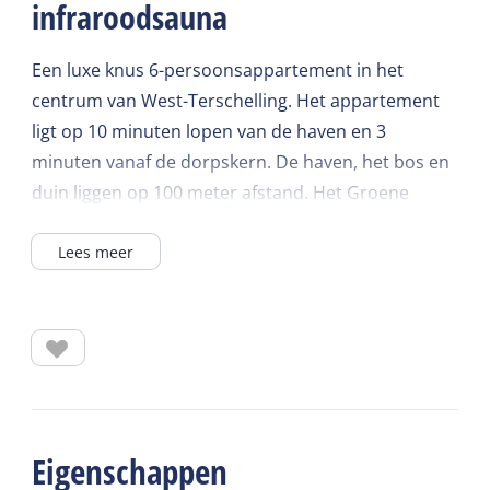
infraroodsauna
Een luxe knus 6-persoonsappartement in het
centrum van West-Terschelling. Het appartement
ligt op 10 minuten lopen van de haven en 3
minuten vanaf de dorpskern. De haven, het bos en
duin liggen op 100 meter afstand. Het Groene
Strand is circa 1 km bij het appartement vandaan.
Lees meer
Huis op West, West is van alle luxe voorzien. Een
luxe keuken met vaatwasser, combimagnetron,
Quooker, broodrooster, toastmaker en citruspers.
Tevens heeft het een wasmachine en droger.
Woonkamer met twee 2-zitsbanken en twee
fauteuils.
Eigenschappen
De badkamer is voorzien van een luxe douche en