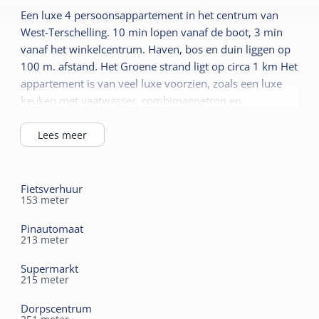
Rookvrij
Een luxe 4 persoonsappartement in het centrum van
Sauna prive
Wifi privé
West-Terschelling. 10 min lopen vanaf de boot, 3 min
Lees meer
vanaf het winkelcentrum. Haven, bos en duin liggen op
Kindermeubilair
100 m. afstand. Het Groene strand ligt op circa 1 km Het
appartement is van veel luxe voorzien, zoals een luxe
Sanitair
Kinderbed
keuken met vaatwasser, combimagnetron en
Separaat toilet
Kinderstoel
quooker. Tevens een broodrooster, toastmaker,
Douche
Kinderbox
citruspers. De badkamer heeft een ruime douche en een
Lees meer
infraroodsauna. De appartementen zijn eveneens
Toilet in badkamer
voorzien van een wasmachine en droger.Tevens heeft u
een prettig eigen terras. Alle slaapkamers zijn voorzien
Fietsverhuur
153
meter
van flatscreens en in de woonkamer hangt een grote
lcd-tv met dvd. Alle bedden zijn 1
Pinautomaat
persoonsboxspringbedden met een afmeting van
213
meter
80x210.Er is een kinderbedje, kinderstoel, babybadje en
Supermarkt
box.Een adres om volledig tot rust te komen en te
215
meter
genieten van een fantastische vakantie. CENTRUM West
TerschellingHeerlijke, mooie appartementen in het
Dorpscentrum