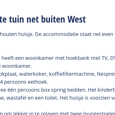
te tuin net buiten West
 houten huisje. De accommodatie staat net even
 en heeft een woonkamer met hoekbank met TV, DVD
de woonkamer.
kplaat, waterkoker, koffiefiltermachine, Nespre
 4 persoons eethoek.
wee één persoons box spring bedden. Het kinder
wastafel en een toilet. Het huisje is voorzien 
uin om lekker in te relaxen met twee loungestoele