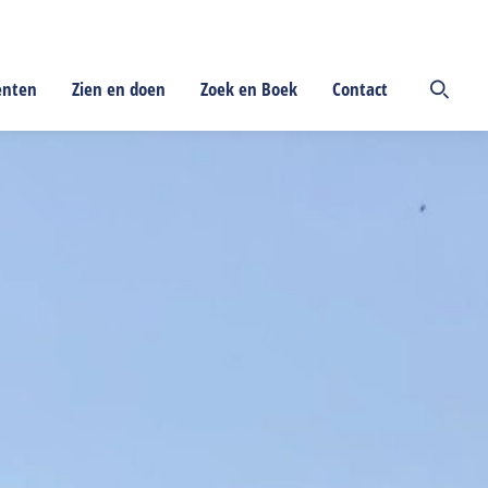
enten
Zien en doen
Zoek en Boek
Contact