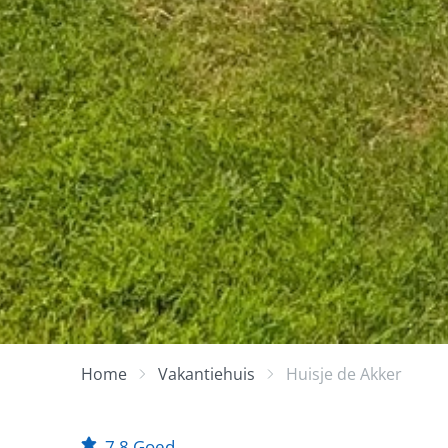
Home
Vakantiehuis
Huisje de Akker
7,8
Goed