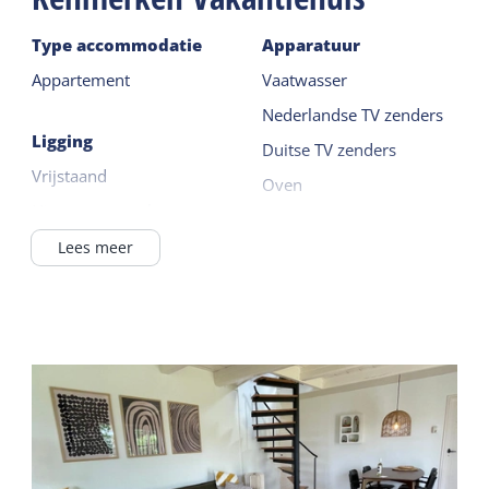
Type accommodatie
Apparatuur
Appartement
Vaatwasser
Nederlandse TV zenders
Ligging
Duitse TV zenders
Vrijstaand
Oven
Niet op een park
Koelkast met vriesvak
In het dorp
Lees meer
Lees meer
Bij particulier
Buiten
Deel v/e woonhuis
Eigen parkeerplaats
Algemeen
Tuin
Slaapkamer begane
Terras
grond
Centrale verwarming
Gedeelde faciliteiten