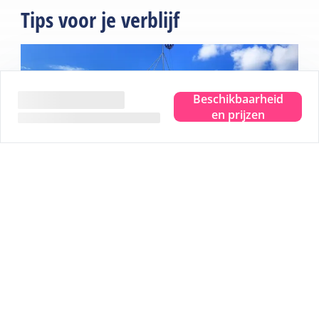
Tips voor je verblijf
Beschikbaarheid
en prijzen
Beleef het ware eilandgevoel.
Waar je ook bent, je proeft, ziet, hoort, ruikt en voelt de
zee. Even helemaal weg en dat pure eilandgevoel
beleven. Dat is Terschelling. Je hoofd leeg laten waaien
en plek maken voor nieuwe herinneringen. Je helemaal
onderdompelen in dat ware eilandgevoel.