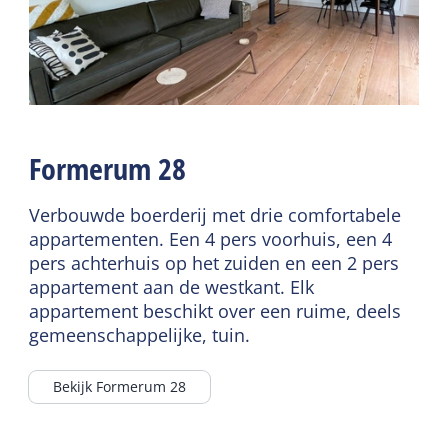
Rookvrij
Parkeerterrein
Wifi privé
Speelveld
Dekbedden
Kindermeubilair
Lees meer
Kinderbed
Formerum 28
Sanitair
Kinderstoel
Badkamer begane grond
Verbouwde boerderij met drie comfortabele
Separaat toilet
appartementen. Een 4 pers voorhuis, een 4
pers achterhuis op het zuiden en een 2 pers
Douche
appartement aan de westkant. Elk
appartement beschikt over een ruime, deels
gemeenschappelijke, tuin.
Bekijk Formerum 28