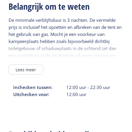
Belangrijk om te weten
De minimale verblijfsduur is 3 nachten. De vermelde
prijs is inclusief het opzetten en afbreken van de tent en
het gebruik van gas. Mocht je een voorkeur van
kampeerplaats hebben zoals bijvoorbeeld dichtbij
toiletgebouw of schaduwplaats in de ochtend zet dan
een opmerking in de reservering of neem contact op
met camping Nieuw Formerum. Let op: de getoonde
afbeeldingen van de Primakamp tenten zijn op
Lees meer
verschillende locaties op Terschelling genomen.
Inchecken tussen:
12:00
uur
-
22:30
uur
Uitchecken voor:
12:00
uur