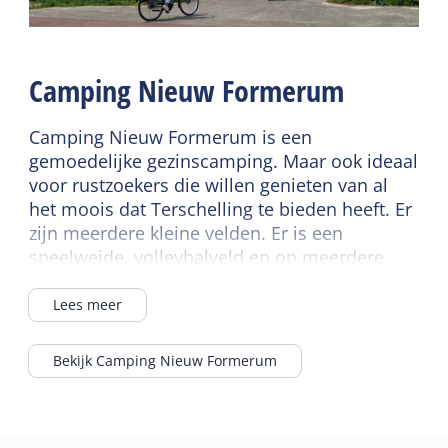
Camping Nieuw Formerum
Camping Nieuw Formerum is een
gemoedelijke gezinscamping. Maar ook ideaal
voor rustzoekers die willen genieten van al
het moois dat Terschelling te bieden heeft. Er
zijn meerdere kleine velden. Er is een
speelweide, volleybalveld en op meerdere
velden is een zandbak aanwezig. Er is ook een
ruimte voor mindervalide. Net buiten de
Lees meer
camping is het Bostheater, waar regelmatig
optredens zijn.
Bekijk Camping Nieuw Formerum