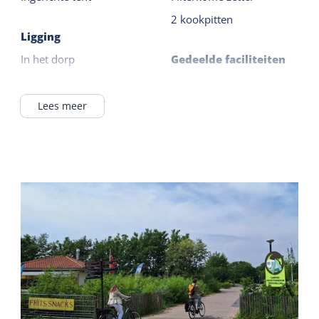
2 kookpitten
Ligging
In het dorp
Gedeelde faciliteiten
In / bij bos
Wifi gedeeld
Op een camping
Parkeerterrein
Lees meer
Speelveld
Algemeen
Sportveld
Huisdiervrij
Wasfaciliteiten
Sanitair
Verwarmd sanitair
camping