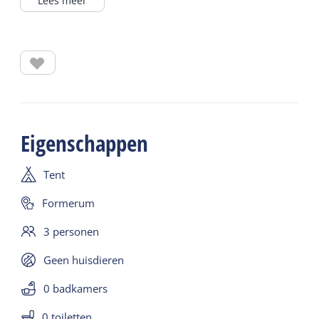
Lees meer
boeken. Bij een bezetting van 4 personen adviseren
wij de ruimere familietent van Primakamp te
reserveren.
In de compacte piramide tent is één slaapcabine
die ruimte biedt aan maximaal vier personen. In
het leefgedeelte heb je stahoogte. De tent is
compleet ingericht voor vier personen.
Eigenschappen
Tent
Formerum
3 personen
Geen huisdieren
0 badkamers
0 toiletten