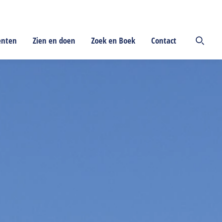
enten
Zien en doen
Zoek en Boek
Contact