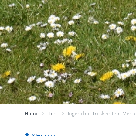
Home
Tent
Ingerichte Trekkerstent Merc
8
Erg goed