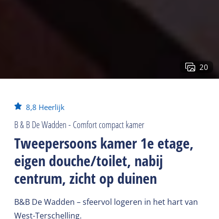
20
8,8
Heerlijk
B & B De Wadden - Comfort compact kamer
Tweepersoons kamer 1e etage,
eigen douche/toilet, nabij
centrum, zicht op duinen
B&B De Wadden – sfeervol logeren in het hart van
West-Terschelling.