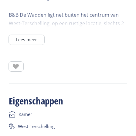
B&B De Wadden ligt net buiten het centrum van
West-Terschelling, op een rustige locatie, slechts 2
minuten lopen van gezellige restaurantjes,
Lees meer
winkeltjes en terrasjes. De haven bevindt zich op 5
minuten loopafstand en ook het strand en de
duinen zijn binnen 10 minuten te bereiken.
De karakteristieke Bed & Breakfast beschikt over 9
sfeervolle kamers, verdeeld over twee etages,
waaronder 2 eenpersoonskamers. Alle kamers zijn
Eigenschappen
met zorg ingericht in natuurlijke tinten, met
comfortabele bedden en aandacht voor detail.
Kamer
Binnen vind je een gezellige huiskamer en
West-Terschelling
ontbijtzaal, waar gasten de hele dag door welkom