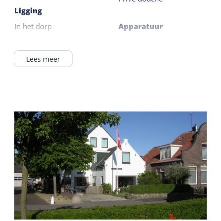
Ligging
In het dorp
Apparatuur
Waddenzee <1km
Smart tv
Lees meer
Verzorging
Buiten
Kamer met ontbijt
Terras
Koffie / thee faciliteiten
Gedeelde faciliteiten
Algemeen
Ontbijtbuffet
Huisdiervrij
Wifi gedeeld
Centrale verwarming
Fietsverhuur
Kindermeubilair
Kinderstoel