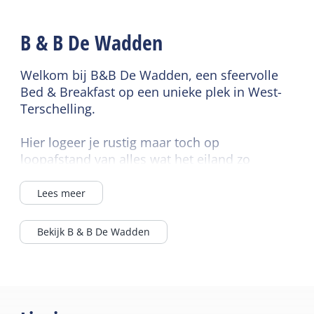
B & B De Wadden
Welkom bij B&B De Wadden, een sfeervolle
Bed & Breakfast op een unieke plek in West-
Terschelling.
Hier logeer je rustig maar toch op
loopafstand van alles wat het eiland zo
bijzonder maakt; de haven, het strand, de
duinen en de gezellige terrasjes en winkeltjes
Lees meer
van het dorp.
Het karakteristieke pand is met liefde
Bekijk B & B De Wadden
gemoderniseerd en straalt warmte en
comfort uit. De 9 kamers, verdeeld over twee
etages, zijn stijlvol ingericht in natuurlijke
tinten en bieden alles voor een ontspannen
verblijf.