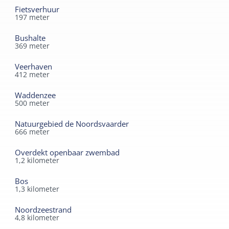
West-Terschelling te bieden heeft.
Fietsverhuur
197
meter
Bushalte
369
meter
Veerhaven
412
meter
Waddenzee
500
meter
Natuurgebied de Noordsvaarder
666
meter
Overdekt openbaar zwembad
1,2
kilometer
Bos
1,3
kilometer
Noordzeestrand
4,8
kilometer