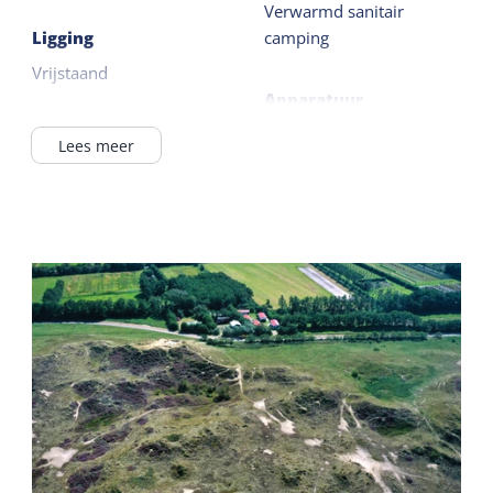
Verwarmd sanitair
Ligging
camping
Vrijstaand
Apparatuur
Niet op een park
Koelkast zonder vriesvak
In het duingebied
Lees meer
Nespresso
Buiten het dorp
Waterkoker
Algemeen
2 kookpitten
Huisdiervrij
Buiten
Slaapkamer begane
grond
Terras
Gaskachel
Gedeelde faciliteiten
Rookvrij
Speelveld
Dekbedden