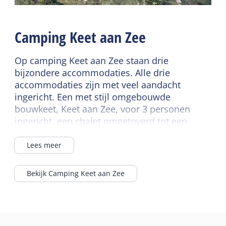
Camping Keet aan Zee
Op camping Keet aan Zee staan drie
bijzondere accommodaties. Alle drie
accommodaties zijn met veel aandacht
ingericht. Een met stijl omgebouwde
bouwkeet, Keet aan Zee, voor 3 personen
ingericht, een chalet omgetoverd tot een
robuuste, stoere Boshut voor 4 personen en
een compleet ingerichte Tent ook voor 4 met
Lees meer
eigen sanitair. Kom hier lekker tot rust. Er is
wifi.
Bekijk Camping Keet aan Zee