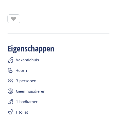
en pannen zijn aanwezig, net zoals het servies.
Keukenlinnen is ook aanwezig.
Douche en toilet zijn apart in een gebouwtje pal
achter de Keet voor privé gebruik. Je kunt je
toiletartikelen laten staan. De bedden zijn
opgemaakt bij aankomst. Er is WIFI aanwezig.
Eigenschappen
Vakantiehuis
Hoorn
3 personen
Geen huisdieren
1 badkamer
1 toilet