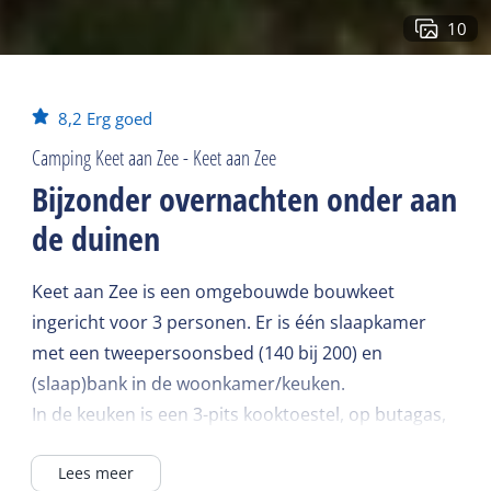
10
8,2
Erg goed
Camping Keet aan Zee - Keet aan Zee
Bijzonder overnachten onder aan
de duinen
Keet aan Zee is een omgebouwde bouwkeet
ingericht voor 3 personen. Er is één slaapkamer
met een tweepersoonsbed (140 bij 200) en
(slaap)bank in de woonkamer/keuken.
In de keuken is een 3-pits kooktoestel, op butagas,
stromend warm water en elektriciteit, een
Lees meer
waterkoker, een Nespresso en een koelkast. Potten