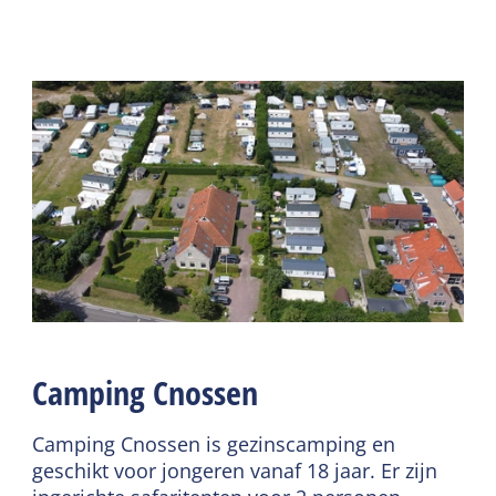
Buiten
Algemeen
Terras
Huisdiervrij
Gedeelde faciliteiten
Slaapkamer begane
grond
Parkeerterrein
Centrale verwarming
Fietsverhuur
Rookvrij
Restaurant
Dekbedden
Speelveld
Wasfaciliteiten
Sanitair
Badkamer begane grond
Camping Cnossen
Douche
Toilet in badkamer
Camping Cnossen is gezinscamping en
Verwarmd sanitair
geschikt voor jongeren vanaf 18 jaar. Er zijn
camping