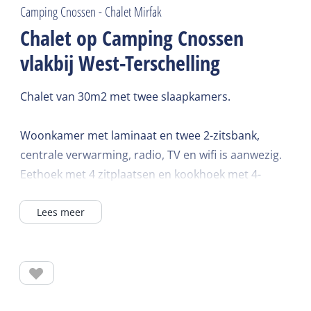
Camping Cnossen - Chalet Mirfak
Chalet op Camping Cnossen
vlakbij West-Terschelling
Chalet van 30m2 met twee slaapkamers.
Woonkamer met laminaat en twee 2-zitsbank,
centrale verwarming, radio, TV en wifi is aanwezig.
Eethoek met 4 zitplaatsen en kookhoek met 4-
pitsgasstel, afzuigkap, koelkast en koffiezet-
Lees meer
apparaat.
Badkamer met douche, toilet en wastafel.
1. 1 x 2 persoons bed van 140 bij 200.
2. 2 x 1 persoons bedden van 80 bij 200.