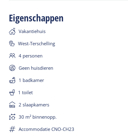
Er ligt laminaat op de vloer en er zijn synthetische
Eigenschappen
dekbedden.
Kindermeubilair is op aanvraag.
Vakantiehuis
Een huisdier is niet toegestaan.
West-Terschelling
4 personen
Terras met tuinstoelen en er is centrale
parkeerplaats voor de auto.
Geen huisdieren
1 badkamer
1 toilet
2 slaapkamers
30 m² binnenopp.
Accommodatie CNO-CH23