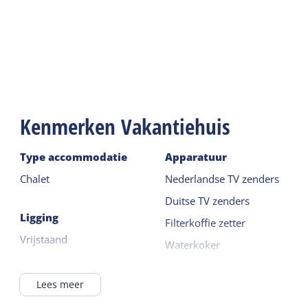
Kenmerken Vakantiehuis
Type accommodatie
Apparatuur
Chalet
Nederlandse TV zenders
Duitse TV zenders
Ligging
Filterkoffie zetter
Vrijstaand
Waterkoker
Buiten het dorp
4 kookpitten
In / bij bos
Lees meer
Lees meer
Waddenzee <1km