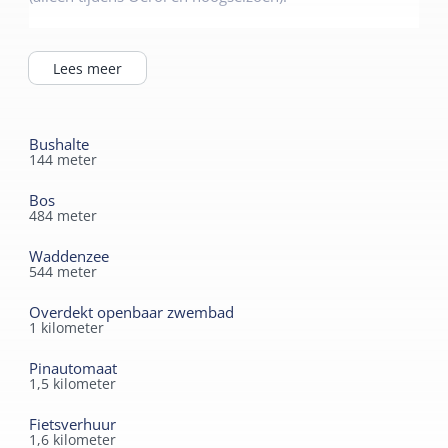
Voor een lekkere maaltijd kun je dichtbij terecht in het
gezellige eetcafé “de Richel” met internetmogelijkheid en
Lees meer
een midgetgolfbaan met speeltoestellen en ijsshop.
Bushalte
144
meter
Bos
484
meter
Waddenzee
544
meter
Overdekt openbaar zwembad
1
kilometer
Pinautomaat
1,5
kilometer
Fietsverhuur
1,6
kilometer