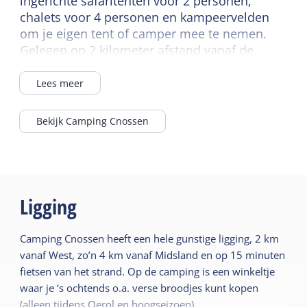
ingerichte safaritenten voor 2 personen,
chalets voor 4 personen en kampeervelden
om je eigen tent of camper mee te nemen.
Gelegen op 2 kilometer afstand vanaf de
veerhaven. Er is een bushalte naast de
camping. De camping grenst aan het bos.
Lees meer
Bekijk Camping Cnossen
Ligging
Camping Cnossen heeft een hele gunstige ligging, 2 km
vanaf West, zo’n 4 km vanaf Midsland en op 15 minuten
fietsen van het strand. Op de camping is een winkeltje
waar je ‘s ochtends o.a. verse broodjes kunt kopen
(alleen tijdens Oerol en hoogseizoen).