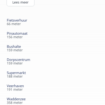
voor een verblijf, dat u niet meer vergeet. Het hotel staat
Lees meer
in het hart van het pittoreske West-Terschelling, op 4
minuten loopafstand van de veerboot.
Fietsverhuur
66
meter
Pinautomaat
156
meter
Bushalte
159
meter
Dorpscentrum
159
meter
Supermarkt
188
meter
Veerhaven
191
meter
Waddenzee
358
meter