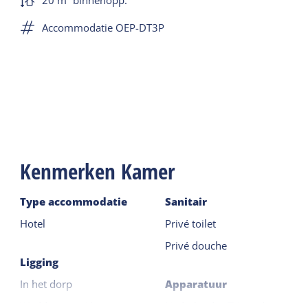
Accommodatie OEP-DT3P
Kenmerken Kamer
Type accommodatie
Sanitair
Hotel
Privé toilet
Privé douche
Ligging
In het dorp
Apparatuur
Waddenzee <1km
Nederlandse TV zenders