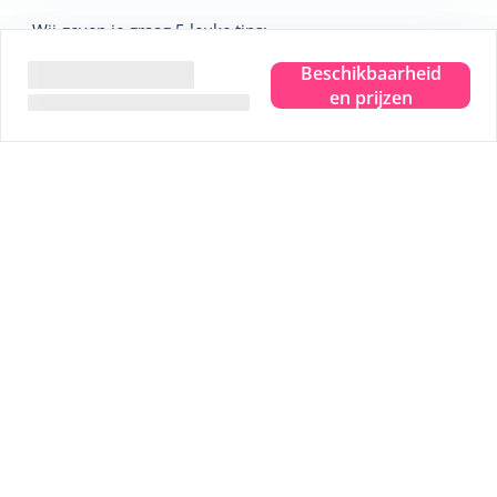
Wij geven je graag 5 leuke tips:
Beschikbaarheid
Tip
1
Sterrenkijken in het Dark Sky Park
en prijzen
Tip
2
Bezoek het Drenkelingenhuisje
Tip
3
Fiets langs alle uitzichtpunten
Tip
4
Wadlopen over de bodem van de zee
Tip
5
Een uitgebreide strandwandelling
Veilig betalen