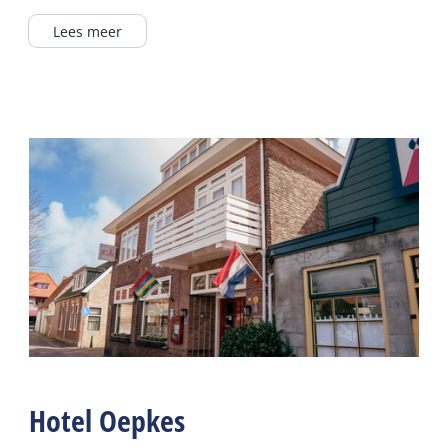
Duitse TV zenders
Lees meer
Verzorging
Televisie
Ontbijt mogelijk
Koffie / thee faciliteiten
Gedeelde faciliteiten
Ontbijtbuffet
Algemeen
Wifi gedeeld
Centrale verwarming
Parkeerterrein
Airconditioning
Cafe / bar
Rookvrij
Horecaterras
Lees meer
Hotel Oepkes