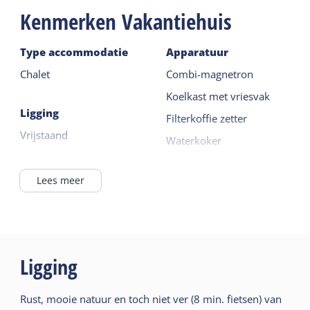
strandhout en twee comfortabele tuinstoelen. Een
Kenmerken Vakantiehuis
fijne plek om na een dag strand, natuur of fietsen
op Terschelling van de rust te genieten.
Type accommodatie
Apparatuur
Chalet
Combi-magnetron
Koelkast met vriesvak
Ligging
Filterkoffie zetter
Vrijstaand
Waterkoker
Op een park
4 kookpitten
Buiten het dorp
Lees meer
Lees meer
Algemeen
Buiten
Huisdiervrij
Tuin
Ligging
Centrale verwarming
Terras
Rookvrij
Rust, mooie natuur en toch niet ver (8 min. fietsen) van
Gedeelde faciliteiten
Wifi privé