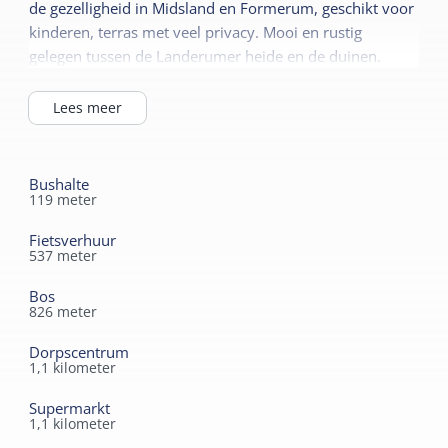
de gezelligheid in Midsland en Formerum, geschikt voor
Parkeerterrein
kinderen, terras met veel privacy. Mooi en rustig
Sanitair
gelegen tussen de Landerumer heide en de duinen.
Speelveld
Douche
Lees meer
Toilet in badkamer
Bushalte
119
meter
Fietsverhuur
537
meter
Bos
826
meter
Dorpscentrum
1,1
kilometer
Supermarkt
1,1
kilometer