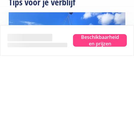
Tips voor je verblijf
Beschikbaarheid
en prijzen
Beleef het ware eilandgevoel.
Waar je ook bent, je proeft, ziet, hoort, ruikt en voelt de
zee. Even helemaal weg en dat pure eilandgevoel
beleven. Dat is Terschelling. Je hoofd leeg laten waaien
en plek maken voor nieuwe herinneringen. Je helemaal
onderdompelen in dat ware eilandgevoel.