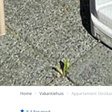
Home
Vakantiehuis
Appartement Oostka
8,4
Erg goed