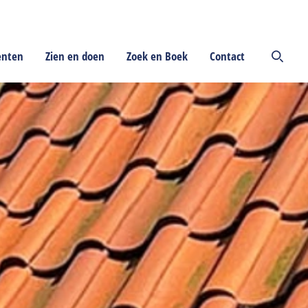
enten
Zien en doen
Zoek en Boek
Contact