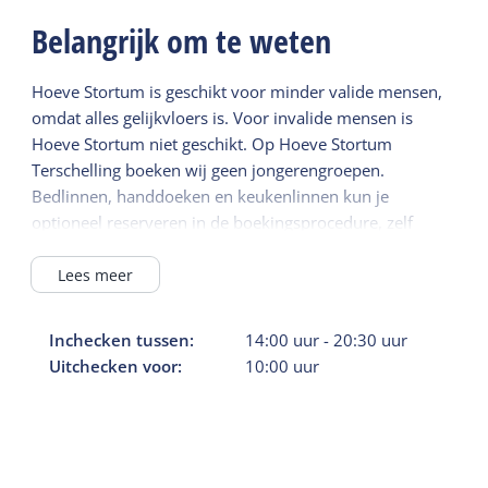
Belangrijk om te weten
Hoeve Stortum is geschikt voor minder valide mensen,
omdat alles gelijkvloers is. Voor invalide mensen is
Hoeve Stortum niet geschikt. Op Hoeve Stortum
Terschelling boeken wij geen jongerengroepen.
Bedlinnen, handdoeken en keukenlinnen kun je
optioneel reserveren in de boekingsprocedure, zelf
meenemen, of huren bij een linnenverhuur op het
eiland.
Lees meer
Er is maximaal 1 huisdier toegestaan.
Inchecken tussen:
14:00
uur
-
20:30
uur
Uitchecken voor:
10:00
uur