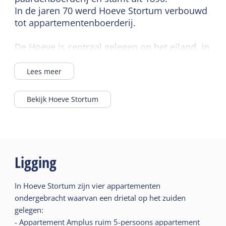
In de jaren 70 werd Hoeve Stortum verbouwd
tot appartementenboerderij.
De Hoeve is centraal gelegen op het eiland, in
het dorpje Kaard.
Alle faciliteiten zijn dichtbij, maar geeft geen
Lees meer
overlast in de drukke periodes.
Bekijk Hoeve Stortum
In Hoeve Stortum zijn 4 Appartementen
ondergebracht.
Alle 4 de appartementen zijn gelijk in
voorzieningen zoals tv, gratis wifi, vaatwasser
en in de badkamer is vloerverwarming.
Ligging
Er is een overdekte fietsenstalling waar het
mogelijk is om een elektrische fiets op te
In Hoeve Stortum zijn vier appartementen
laden. Tevens is er een wasserette aanwezig
ondergebracht waarvan een drietal op het zuiden
waar je tegen een vergoeding kunt wassen en
gelegen:
drogen.
- Appartement Amplus ruim 5-persoons appartement