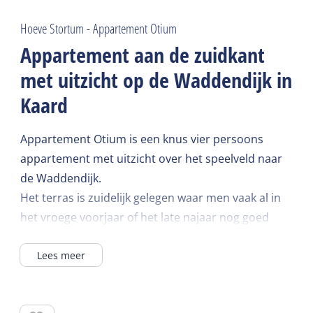
Hoeve Stortum - Appartement Otium
Appartement aan de zuidkant
met uitzicht op de Waddendijk in
Kaard
Appartement Otium is een knus vier persoons
appartement met uitzicht over het speelveld naar
de Waddendijk.
Het terras is zuidelijk gelegen waar men vaak al in
het vroege voorjaar of het late najaar nog goed
buiten kan zitten.
Lees meer
Er is een ruime keuken o.a. voorzien van een
vaatwasser en combimagnetron.
Slaapkamer 1 heeft twee eenpersoons boxpring