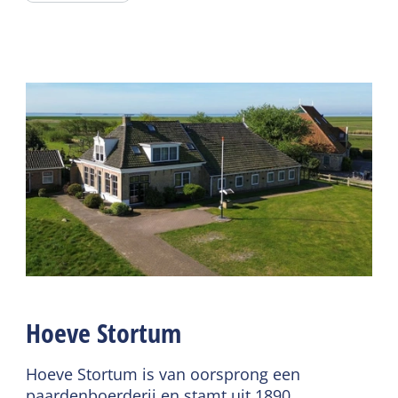
Algemeen
Slaapkamer begane
Buiten
grond
Tuin
Centrale verwarming
Terras
Rookvrij
Dekbedden
Gedeelde faciliteiten
Wifi gedeeld
Sanitair
Speelveld
Badkamer begane grond
Wasfaciliteiten
Douche
Toilet in badkamer
Hoeve Stortum
Hoeve Stortum is van oorsprong een
paardenboerderij en stamt uit 1890.