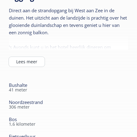
gezellige lounge, bar en een sfeervol
Direct aan de strandopgang bij West aan Zee in de
restaurant. Hier kunt u genieten van het
duinen. Het uitzicht aan de landzijde is prachtig over het
uitzicht op de duinen en de meest heerlijke
glooiende duinlandschap en tevens geniet u hier van
gerechten. Het hotel beschikt over een
een zonnig balkon.
overdekt zwembad, sauna, stoombad en
solarium. Het hotel heeft vergaderzalen
's Avonds kunt u in het hotel heerlijk dineren om
beschikbaar met een maximum capaciteit van
aansluitend in een van de comfortabele fauteuils neer te
150 personen.
ploffen en te genieten van een goede film op de nieuwe
Lees meer
32 Inch televisie. De ruime badkamers zijn uitgerust met
bad en douche en uiteraard heeft u de beschikking over
snel draadloos internet.
Bushalte
41
meter
Noordzeestrand
306
meter
Bos
1,6
kilometer
Fietsverhuur