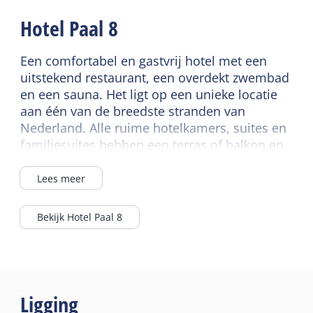
Privé douche
Ontbijtbuffet
Hotel Paal 8
Lift
Wifi gedeeld
Een comfortabel en gastvrij hotel met een
uitstekend restaurant, een overdekt zwembad
Lees meer
en een sauna. Het ligt op een unieke locatie
aan één van de breedste stranden van
Nederland. Alle ruime hotelkamers, suites en
familiesuites hebben een terras of balkon en
bieden een schitterend uitzicht. Hotel Paal 8
aan zee is schitterend gelegen bovenop de
Lees meer
duinen. Het is omgeven door kilometers
duingebied en bij mooi weer is de kustlijn tot
Bekijk Hotel Paal 8
aan Harlingen te zien. Een van de breedste
stranden van Nederland ligt pal voor het
hotel. Op het noorden heeft men een prachtig
uitzicht over zee en in alle andere richtingen
over de duinen en het eiland. Bij het hotel kan
Ligging
men fietsen huren. Het hotel heeft een