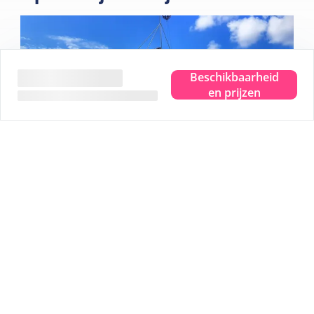
Beschikbaarheid
en prijzen
Beleef het ware eilandgevoel.
Waar je ook bent, je proeft, ziet, hoort, ruikt en voelt de
zee. Even helemaal weg en dat pure eilandgevoel
beleven. Dat is Terschelling. Je hoofd leeg laten waaien
en plek maken voor nieuwe herinneringen. Je helemaal
onderdompelen in dat ware eilandgevoel.
Wij geven je graag 5 leuke tips: