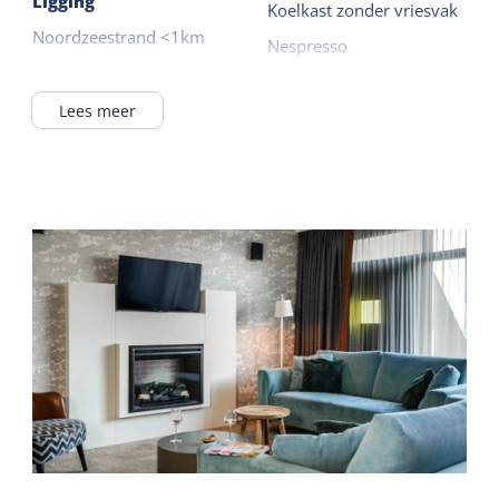
Ligging
Koelkast zonder vriesvak
Noordzeestrand <1km
Nespresso
In het duingebied
Waterkoker
Buiten het dorp
Lees meer
Lees meer
Appartementencomplex
Buiten
Verzorging
Terras
Kamer met ontbijt
Balkon
Koffie / thee faciliteiten
Wellness
Algemeen
Sauna gedeeld
Rookvrij
Gedeelde faciliteiten
Sanitair
Binnenzwembad gedeeld
Ligbad
Gratis toegang zwembad