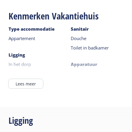
Kenmerken Vakantiehuis
Type accommodatie
Sanitair
Appartement
Douche
Toilet in badkamer
Ligging
In het dorp
Apparatuur
Vaatwasser
Algemeen
Wasmachine
Lees meer
Slaapkamer begane
Nederlandse TV zenders
grond
Duitse TV zenders
Centrale verwarming
Combi-magnetron
Rookvrij
Ligging
Lees meer
Wifi privé