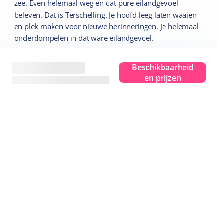
zee. Even helemaal weg en dat pure eilandgevoel
beleven. Dat is Terschelling. Je hoofd leeg laten waaien
en plek maken voor nieuwe herinneringen. Je helemaal
onderdompelen in dat ware eilandgevoel.
Wij geven je graag 5 leuke tips:
Beschikbaarheid
en prijzen
Tip
1
Sterrenkijken in het Dark Sky Park
Tip
2
Bezoek het Drenkelingenhuisje
Tip
3
Fiets langs alle uitzichtpunten
Tip
4
Wadlopen over de bodem van de zee
Tip
5
Een uitgebreide strandwandelling