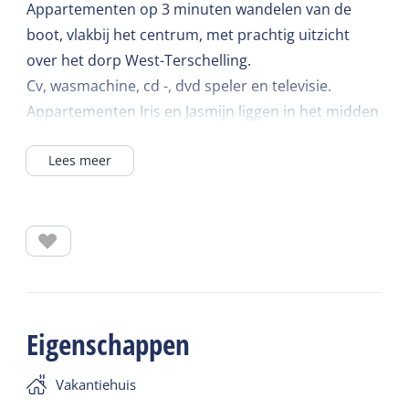
Appartementen op 3 minuten wandelen van de
boot, vlakbij het centrum, met prachtig uitzicht
over het dorp West-Terschelling.
Cv, wasmachine, cd -, dvd speler en televisie.
Appartementen Iris en Jasmijn liggen in het midden
tegenover de opgang vanaf de duinweg.
Lees meer
Gerenoveerd appartementencomplex met 15
appartementen en
vrij uitzicht over het dorp naar de Waddenzee.
Praktisch en verzorgd ingericht. Plavuizen vloer,
2.5-persoons zitbank en twee leren fauteuils.
Eethoek met vier stoelen, open keuken met 4-pits
Eigenschappen
kookplaat, afzuigkap, koelkast, koffiezetapparaat,
combimagnetron en vaatwasser.
Vakantiehuis
Badkamer met douche, toilet en wastafel.