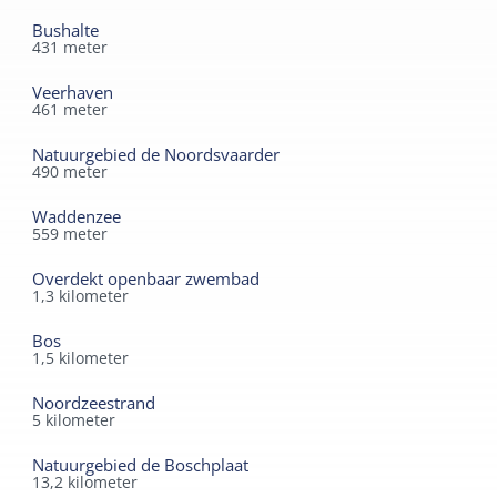
BUITENVOORZIENINGENterras met tuinmeubilair,
Bushalte
autoparkeermogelijkheden op het grote parkeerterrein
431
meter
aan de Duindoornstraat
Veerhaven
461
meter
Natuurgebied de Noordsvaarder
490
meter
Waddenzee
559
meter
Overdekt openbaar zwembad
1,3
kilometer
Bos
1,5
kilometer
Noordzeestrand
5
kilometer
Natuurgebied de Boschplaat
13,2
kilometer