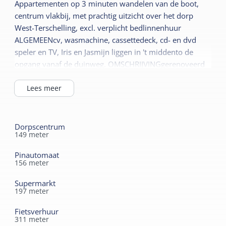
Appartementen op 3 minuten wandelen van de boot,
Dekbedden
Buiten
centrum vlakbij, met prachtig uitzicht over het dorp
Terras
West-Terschelling, excl. verplicht bedlinnenhuur
ALGEMEENcv, wasmachine, cassettedeck, cd- en dvd
speler en TV, Iris en Jasmijn liggen in 't middento de
opgang vanaf de duinweg. OMSCHRIJVINGgerenoveerd
appartementencomplex met 15 appartementen, vrij
uitzicht over het dorp naar de waddenzee, praktisch en
Lees meer
verzorgd ingericht WOONKAMERvloer: plavuizen, 2,5
zits + 2 fauteuils (leer) EETGEDEELTE/KEUKENeethoek
met 4 stoelen, open keuken met 4-pits kookplaat en
Dorpscentrum
149
meter
afzuigkap, koelkast, koffiezetapparaat,
combimagnetron, vaatwasser SANITAIRbadkamer met
Pinautomaat
douche, toilet, wastafel wk SLAAPKAMERS (begane
156
meter
grond)1. 2x1 persoons bedden box spring 090 x 2.002.
Supermarkt
2x1 persoons bedden box spring 090 x 2.00
197
meter
KINDERATTRIBUTENnee, slaapkamers te klein voor
bijplaatsen kinderbed SLAAPKAMERMATERIAALvloer
Fietsverhuur
311
meter
plavuizen, synth dekbedden: 4x1 pers.