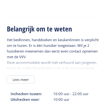
Belangrijk om te weten
Het bedlinnen, handdoeken en keukenlinnen is verplicht
om te huren. Er is één huisdier toegestaan. Wil je 2
huisdieren meenemen dan eerst even contact opnemen
met de VVV.
Deze accommodatie wordt niet verhuurd aan jongeren,
tenzij de ouders/begeleiders ook in de accommodatie
verblijven.
De borg wordt binnen twee weken na vertrek retour
Lees meer
gestort.
Inchecken tussen:
16:00
uur
-
22:00
uur
Uitchecken voor:
10:00
uur