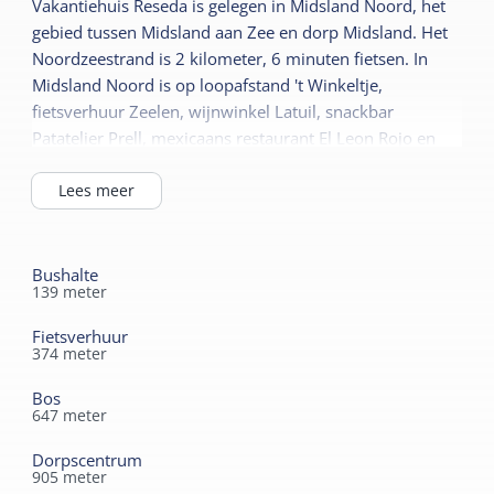
Vakantiehuis Reseda is gelegen in Midsland Noord, het
Dekbedden
gebied tussen Midsland aan Zee en dorp Midsland. Het
Kindermeubilair
Noordzeestrand is 2 kilometer, 6 minuten fietsen. In
Sanitair
Midsland Noord is op loopafstand 't Winkeltje,
Kinderbed
fietsverhuur Zeelen, wijnwinkel Latuil, snackbar
Badkamer begane grond
Patatelier Prell, mexicaans restaurant El Leon Rojo en
Douche
restaurant-gasterij d' Drie Grapen.
Toilet in badkamer
Lees meer
Bushalte
139
meter
Fietsverhuur
374
meter
Bos
647
meter
Dorpscentrum
905
meter