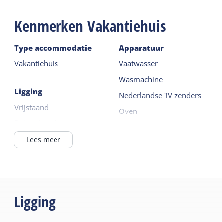
worden kosten in rekening gebracht. Een tweede
Kenmerken Vakantiehuis
huisdier is na overleg mogelijk.
Type accommodatie
Apparatuur
Vakantiehuis
Vaatwasser
Wasmachine
Ligging
Nederlandse TV zenders
Vrijstaand
Oven
Buiten het dorp
Magnetron
Begane grond
Lees meer
Lees meer
Algemeen
Buiten
Centrale verwarming
Eigen parkeerplaats
Ligging
Rookvrij
Tuin
Wifi privé
Terras