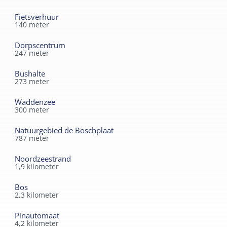
Separaat toilet
Fietsverhuur
Kindermeubilair
140
meter
Kinderbed
Dorpscentrum
247
meter
Kinderstoel
Bushalte
273
meter
Waddenzee
300
meter
Natuurgebied de Boschplaat
787
meter
Noordzeestrand
1,9
kilometer
Bos
2,3
kilometer
Pinautomaat
4,2
kilometer