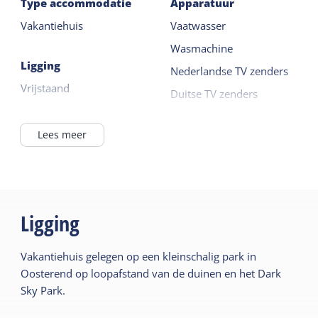
Type accommodatie
Apparatuur
Vakantiehuis
Vaatwasser
Wasmachine
Ligging
Nederlandse TV zenders
Vrijstaand
Duitse TV zenders
Oven
Algemeen
Lees meer
Lees meer
Slaapkamer begane
grond
Buiten
Open haard/houtkachel
Fietsberging afsluitbaar
Centrale verwarming
Ligging
Eigen parkeerplaats
Rookvrij
Terras
Vakantiehuis gelegen op een kleinschalig park in
Oosterend op loopafstand van de duinen en het Dark
Sanitair
Wellness
Sky Park.
Badkamer begane grond
Sunshower