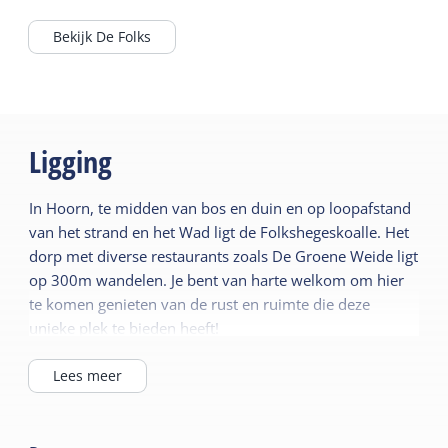
budgetkamers. Alle kamers zijn voorzien van
eigen douche en toilet, sommige hebben ook
Bekijk De Folks
een eigen keuken(tje)!
Ligging
In Hoorn, te midden van bos en duin en op loopafstand
van het strand en het Wad ligt de Folkshegeskoalle. Het
dorp met diverse restaurants zoals De Groene Weide ligt
op 300m wandelen. Je bent van harte welkom om hier
te komen genieten van de rust en ruimte die deze
unieke plek te bieden heeft!
Lees meer