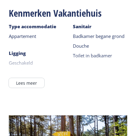
Kenmerken Vakantiehuis
Type accommodatie
Sanitair
Appartement
Badkamer begane grond
Douche
Ligging
Toilet in badkamer
Geschakeld
Noordzeestrand <1km
Apparatuur
Buiten het dorp
Duitse TV zenders
Lees meer
In / bij bos
Magnetron
Waddenzee <1km
Koelkast zonder vriesvak
Filterkoffie zetter
Lees meer
Waterkoker
Verzorging
Lees meer