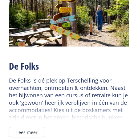
Ontbijt mogelijk
Buiten
Algemeen
Terras
Slaapkamer begane
grond
Gedeelde faciliteiten
Centrale verwarming
Ontbijtbuffet
Rookvrij
Wifi gedeeld
De Folks
Dekbedden
Vergaderruimte
De Folks is dé plek op Terschelling voor
Energielabel
overnachten, ontmoeten & ontdekken. Naast
het bijwonen van een cursus of retraite kun je
Energielabel niet bekend
ook 'gewoon' heerlijk verblijven in één van de
accommodaties! Kies uit de boskamers met
zitje direct in het groen, historische bunkers
omgetoverd tot comfortabel verblijf, 4p
appartementen of verschillende soorten
Lees meer