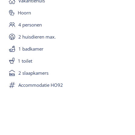
Vakantiehuis
en liggen direct aan het binnenplein bij de receptie.
Op het terrein staan verschillende zitjes.
Hoorn
4 personen
2 huisdieren max.
1 badkamer
1 toilet
2 slaapkamers
Accommodatie HO92