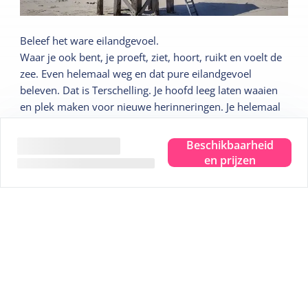
Beleef het ware eilandgevoel.
Waar je ook bent, je proeft, ziet, hoort, ruikt en voelt de
zee. Even helemaal weg en dat pure eilandgevoel
beleven. Dat is Terschelling. Je hoofd leeg laten waaien
en plek maken voor nieuwe herinneringen. Je helemaal
onderdompelen in dat ware eilandgevoel.
Beschikbaarheid
Wij geven je graag 5 leuke tips:
en prijzen
Tip
1
Sterrenkijken in het Dark Sky Park
Tip
2
Bezoek het Drenkelingenhuisje
Tip
3
Fiets langs alle uitzichtpunten
Tip
4
Wadlopen over de bodem van de zee
Tip
5
Een uitgebreide strandwandelling