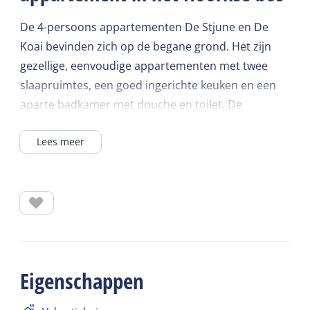
De 4-persoons appartementen De Stjune en De
Koai bevinden zich op de begane grond. Het zijn
gezellige, eenvoudige appartementen met twee
slaapruimtes, een goed ingerichte keuken en een
aparte badkamer met douche en toilet. De
appartementen zijn gebouwd op de fundamenten
Lees meer
van een bunker uit de Tweede Wereldoorlog.
Inrichting
De appartementen hebben een eethoek, een zitje
met bankstel en zijn voorzien tv. De keuken is
ingericht met een koelkast, gaskookplaat,
magnetron, koffiezetapparaat en waterkoker. Er
Eigenschappen
zijn voldoende servies en pannen aanwezig voor
vier personen. De appartementen zijn gelijkvloers