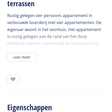
terrassen
Rustig gelegen vier persoons appartement in
verbouwde boerderij met vier appartementen. De
eigenaar woont in het voorhuis. Het appartement
is rustig gelegen aan de rand van het dorp
Midsland met een supermarkt en restaurants op
loopafstand.
Lees meer
De woonkamer met plavuizen is 20m2 met een 2-
zits bank en twee fauteuils. Er is een blank houten
eethoek en open keuken met met 4-pitskookplaat,
afzuigkap, koelkast, koffiezetapparaat en combi
magnetron.
In de gang is een apart toilet en ook de badkamer
Eigenschappen
met douche, wastafel zijn op de begane grond.