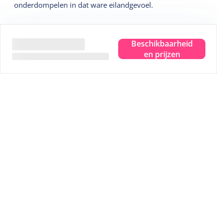
onderdompelen in dat ware eilandgevoel.
Wij geven je graag 5 leuke tips:
Beschikbaarheid
en prijzen
Tip
1
Sterrenkijken in het Dark Sky Park
Tip
2
Bezoek het Drenkelingenhuisje
Tip
3
Fiets langs alle uitzichtpunten
Tip
4
Wadlopen over de bodem van de zee
Tip
5
Een uitgebreide strandwandelling