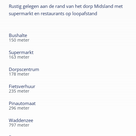
Rustig gelegen aan de rand van het dorp Midsland met
Kindermeubilair
Wifi privé
supermarkt en restaurants op loopafstand
Kinderbed
Lees meer
Kinderstoel
Bushalte
Sanitair
150
meter
Badkamer begane grond
Energielabel
Supermarkt
Separaat toilet
Energielabel niet bekend
163
meter
Douche
Dorpscentrum
Duurzaam
178
meter
Energieneutraal
Fietsverhuur
235
meter
Zonnepanelen
Pinautomaat
296
meter
Waddenzee
797
meter