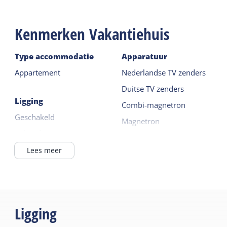
Kenmerken Vakantiehuis
Type accommodatie
Apparatuur
Appartement
Nederlandse TV zenders
Duitse TV zenders
Ligging
Combi-magnetron
Geschakeld
Magnetron
In het dorp
Koelkast met vriesvak
Lees meer
Lees meer
Algemeen
Huisdiervrij
Buiten
Vloerverwarming
Tuin
Ligging
Centrale verwarming
Terras
Rookvrij