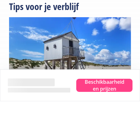
Tips voor je verblijf
Beschikbaarheid
en prijzen
Beleef het ware eilandgevoel.
Waar je ook bent, je proeft, ziet, hoort, ruikt en voelt de
zee. Even helemaal weg en dat pure eilandgevoel
beleven. Dat is Terschelling. Je hoofd leeg laten waaien
en plek maken voor nieuwe herinneringen. Je helemaal
onderdompelen in dat ware eilandgevoel.