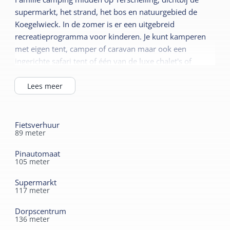
supermarkt, het strand, het bos en natuurgebied de
Koegelwieck. In de zomer is er een uitgebreid
recreatieprogramma voor kinderen. Je kunt kamperen
met eigen tent, camper of caravan maar ook een
ingerichte safari tent of één van de luxe chalet's of
veranda- of terras-lodges huren.
Lees meer
Fietsverhuur
89
meter
Pinautomaat
105
meter
Supermarkt
117
meter
Dorpscentrum
136
meter