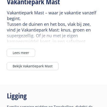
Vakantiepark Mast
Toilet in badkamer
Verwarmd sanitair
Vakantiepark Mast – waar je vakantie vanzelf
camping
begint.
Tussen de duinen en het bos, vlak bij zee,
vind je Vakantiepark Mast: knus, groen en
supergezellig. Of je nu met je eigen
kampeermiddel komt, in een safaritent
logeert of kiest voor een comfortabel chalet –
hier voelt het meteen goed. Voor de kids zijn
Lees meer
er skelters, speeltuinen en een zomer vol
leuke activiteiten. En voor jou? Rust, ruimte
Bekijk Vakantiepark Mast
én een goed terras bij brasserie De Kajuit.
Alles binnen handbereik, en het eiland voor je
open. Helemaal Terschelling. Helemaal
vakantie.
Ligging
Familie camping midden op Terschelling, dichtbij de