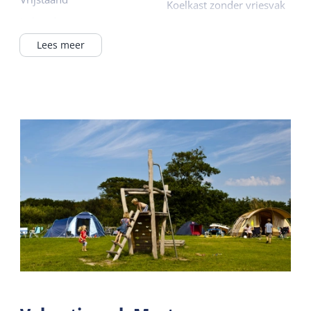
Koelkast zonder vriesvak
In het dorp
Filterkoffie zetter
In / bij bos
Lees meer
Lees meer
Op een camping
Buiten
Algemeen
Terras
Slaapkamer begane
grond
Gedeelde faciliteiten
Centrale verwarming
Wifi gedeeld
Rookvrij
Parkeerterrein
Wifi privé
Restaurant
Horecaterras
Sanitair
Recreatie programma
Badkamer begane grond
Lees meer
Douche