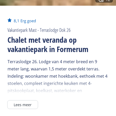
8,1
Erg goed
Vakantiepark Mast - Terraslodge Dok 26
Chalet met veranda op
vakantiepark in Formerum
Terraslodge 26. Lodge van 4 meter breed en 9
meter lang, waarvan 1,5 meter overdekt terras.
Indeling: woonkamer met hoekbank, eethoek met 4
stoelen, compleet ingerichte keuken met 4-
pitskookplaat, koelkast, waterkoker en
combimagnetron. Centrale verwarming en wifi is
Lees meer
aanwezig.
Douche, toilet en wastafel in de badkamer. Twee