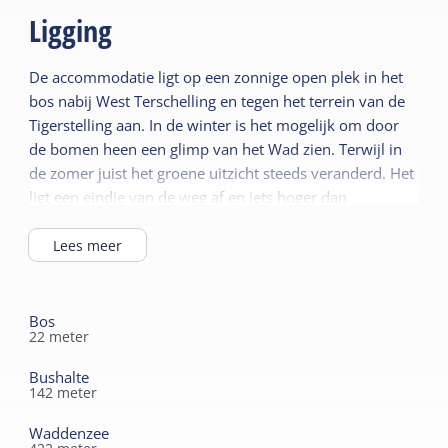
Ligging
Slaapkamer begane
Eigen parkeerplaats
grond
Tuin
De accommodatie ligt op een zonnige open plek in het
Vloerverwarming
Terras
bos nabij West Terschelling en tegen het terrein van de
Rookvrij
Tigerstelling aan. In de winter is het mogelijk om door
Wifi privé
de bomen heen een glimp van het Wad zien. Terwijl in
Gedeelde faciliteiten
de zomer juist het groene uitzicht steeds veranderd. Het
Lees meer
Parkeerterrein
ligt een eindje van de weg af en iets hoger dan
Speelveld
straatniveau, het vraagt een kleine klim om bij
Sanitair
accommodatie te komen! De weg zelf is niet te zien en
Lees meer
Separaat toilet
niet te horen, wel te horen zijn de vogels in het bos! Een
Energielabel
heerlijk rustige plek in bos en toch heel dicht bij West!
Douche
Energielabel A
En met de bushalte op 150 meter is het hele eiland goed
Bos
22
meter
te bereiken.
Duurzaam
Bushalte
Energieneutraal
142
meter
Zonnepanelen
Waddenzee