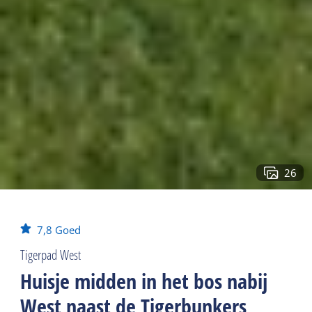
26
7,8
Goed
Tigerpad West
Huisje midden in het bos nabij
West naast de Tigerbunkers