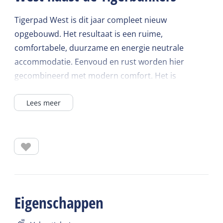
Tigerpad West is dit jaar compleet nieuw
opgebouwd. Het resultaat is een ruime,
comfortabele, duurzame en energie neutrale
accommodatie. Eenvoud en rust worden hier
gecombineerd met modern comfort. Het is
voorzien van vele gemakken voor een zorgeloos
Lees meer
verblijf op Terschelling.
Het ligt verscholen in het bos- en duingebied
ongeveer 1 km vanaf de dorpskern van West-
Terschelling, naast de voormalige bunkerstelling.
Tigerhuisje Oost en West zijn een twee-onder-een-
Eigenschappen
kap vakantiehuis. Ieder met een eigen ingang,
terras op het zuiden en parkeerplek op het terrein.