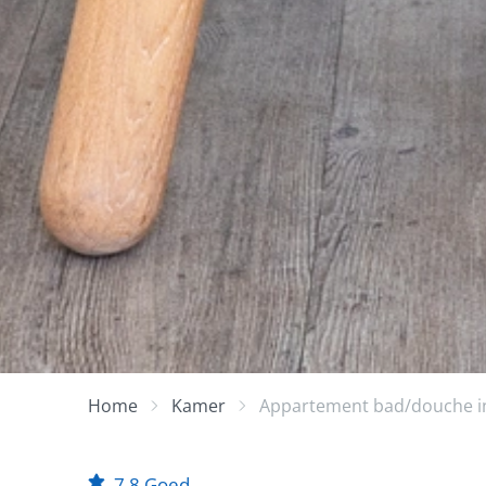
Home
Kamer
Appartement bad/douche inc
7,8
Goed