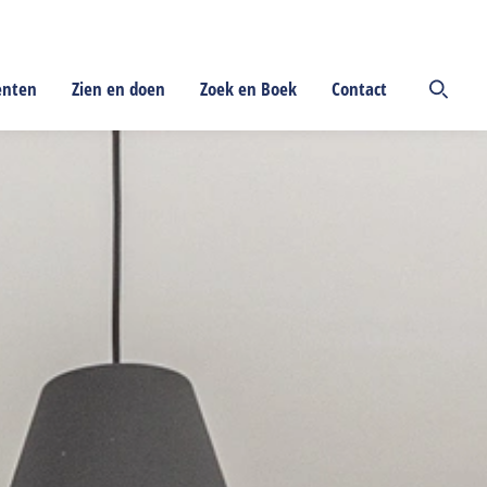
enten
Zien en doen
Zoek en Boek
Contact