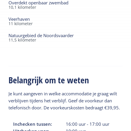
Overdekt openbaar zwembad
Vakantiepark Tjermelân biedt alle ruimte om
10,1
kilometer
heerlijk uit te rusten en vakantie te vieren.
Veerhaven
11
kilometer
Natuurgebied de Noordsvaarder
11,5
kilometer
Belangrijk om te weten
Je kunt aangeven in welke accommodatie je graag wilt
verblijven tijdens het verblijf. Geef de voorkeur dan
telefonisch door. De voorkeurskosten bedraagt €39,95.
Inchecken tussen:
16:00
uur
-
17:00
uur