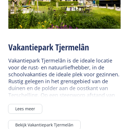
grond
Gedeelde faciliteiten
Open haard/houtkachel
Laadpaal voor auto's
Centrale verwarming
Ontbijtbuffet
Rookvrij
Wifi gedeeld
Wifi privé
Parkeerterrein
Vakantiepark Tjermelân
Lees meer
Fietsverhuur
Lees meer
Vakantiepark Tjermelân is de ideale locatie
Sanitair
voor de rust- en natuurliefhebber, in de
Badkamer begane grond
schoolvakanties de ideale plek voor gezinnen.
Kindermeubilair
Rustig gelegen in het grensgebied van de
Separaat toilet
Kinderbed
duinen en de polder aan de oostkant van
Douche
Kinderstoel
Terschelling. Op een steenworp afstand van
Toilet in badkamer
het Natuurreservaat de Boschplaat, de
Waddenzee en de Noordzee.
Energielabel
Lees meer
Tweede toilet
Energielabel D
Grote kans op een lekker zonnetje, want op
Bekijk Vakantiepark Tjermelân