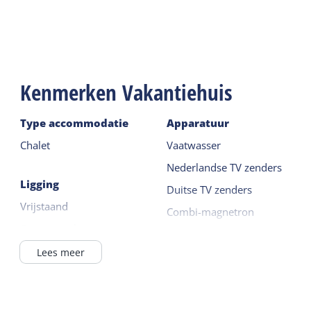
Speelwerktuigen voor kinderen op een groot
speelterrein en een centrale parkeerplaats voor de
auto.
Kenmerken Vakantiehuis
Type accommodatie
Apparatuur
Chalet
Vaatwasser
Nederlandse TV zenders
Ligging
Duitse TV zenders
Vrijstaand
Combi-magnetron
Op een park
Koelkast zonder vriesvak
Buiten het dorp
Lees meer
Lees meer
In / bij bos
Buiten