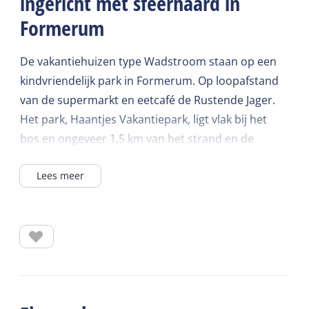
ingericht met sfeerhaard in
Formerum
De vakantiehuizen type Wadstroom staan op een
kindvriendelijk park in Formerum. Op loopafstand
van de supermarkt en eetcafé de Rustende Jager.
Het park, Haantjes Vakantiepark, ligt vlak bij het
bos en ongeveer 1,5 km van het strand en de
Waddenzee. Voor de kinderen zijn er
Lees meer
speeltoestellen.
Dit vakantiehuis van 45m2 heeft een mooie
woonkamer met zithoek, Smart TV, wifi, sfeerhaard
en een eethoek. Er is een open keuken en een
schuifpui naar het terras. Het vakantiehuis wordt
verwarmd door middel van centrale verwarming.