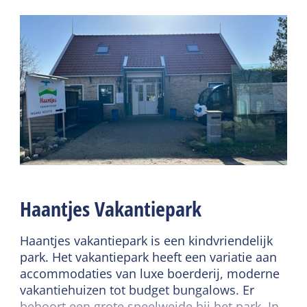
Algemeen
Terras
Slaapkamer begane
grond
Gedeelde faciliteiten
Sfeerhaard
Parkeerterrein
Centrale verwarming
Fietsverhuur
Rookvrij
Speelveld
Wifi privé
Sportveld
Lees meer
Wasfaciliteiten
Sanitair
Haantjes Vakantiepark
Douche
Toilet in badkamer
Haantjes vakantiepark is een kindvriendelijk
park. Het vakantiepark heeft een variatie aan
accommodaties van luxe boerderij, moderne
vakantiehuizen tot budget bungalows. Er
behoort een grote speelweide bij het park. In