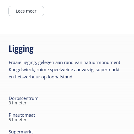
In het dorp
Combi-magnetron
In / bij bos
Lees meer
Lees meer
Algemeen
Buiten
Slaapkamer begane
Eigen parkeerplaats
grond
Ligging
Tuin
Centrale verwarming
Terras
Fraaie ligging, gelegen aan rand van natuurmonument
Rookvrij
Koegelwieck, ruime speelweide aanwezig, supermarkt
Wifi privé
Gedeelde faciliteiten
en fietsverhuur op loopafstand.
Parkeerterrein
Sanitair
Speelveld
Dorpscentrum
Badkamer begane grond
31
meter
Wasfaciliteiten
Separaat toilet
Pinautomaat
Douche
51
meter
Kindermeubilair
Kinderbed
Supermarkt