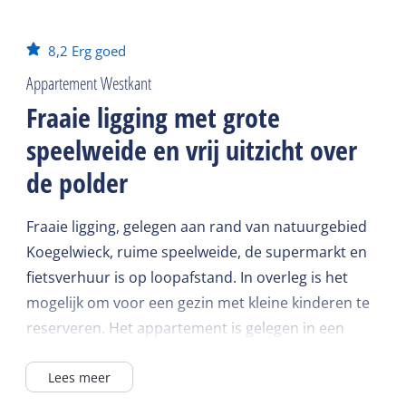
8,2
Erg goed
Appartement Westkant
Fraaie ligging met grote
speelweide en vrij uitzicht over
de polder
Fraaie ligging, gelegen aan rand van natuurgebied
Koegelwieck, ruime speelweide, de supermarkt en
fietsverhuur is op loopafstand. In overleg is het
mogelijk om voor een gezin met kleine kinderen te
reserveren. Het appartement is gelegen in een
voormalige Terschellinger boerderij, gelegen in het
Lees meer
dorp Lies. De eigenaar woont in het voorhuis van
de boerderij.