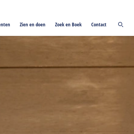
enten
Zien en doen
Zoek en Boek
Contact