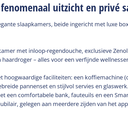
fenomenaal uitzicht en privé 
egante slaapkamers, beide ingericht met luxe b
kamer met inloop-regendouche, exclusieve Zeno
aardroger – alles voor een verfijnde wellnesserv
et hoogwaardige faciliteiten: een koffiemachine 
ebreide pannenset en stijlvol servies en glaswerk
et een comfortabele bank, fauteuils en een Smar
lair, gelegen aan meerdere zijden van het appar