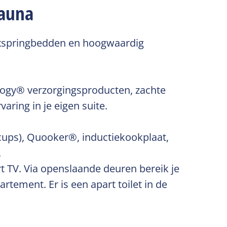
sauna
oxspringbedden en hoogwaardig
logy® verzorgingsproducten, zachte
aring in je eigen suite.
(cups), Quooker®, inductiekookplaat,
.
t TV. Via openslaande deuren bereik je
tement. Er is een apart toilet in de