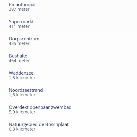
Separaat toilet
Pinautomaat
397
meter
Duurzaam
Douche
Supermarkt
Zonnepanelen
411
meter
Dorpscentrum
435
meter
Bushalte
464
meter
Waddenzee
1,5
kilometer
Noordzeestrand
1,8
kilometer
Overdekt openbaar zwembad
5,9
kilometer
Natuurgebied de Boschplaat
6,3
kilometer