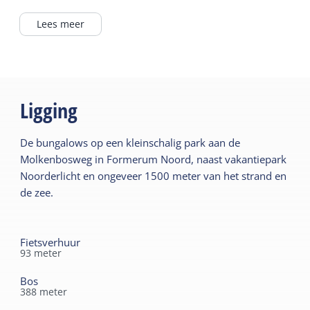
Op een park
Oven
Buiten het dorp
Lees meer
Lees meer
In / bij bos
Buiten
Begane grond
Eigen parkeerplaats
Ligging
Algemeen
Tuin
Slaapkamer begane
Terras
De bungalows op een kleinschalig park aan de
grond
Molkenbosweg in Formerum Noord, naast vakantiepark
Centrale verwarming
Gedeelde faciliteiten
Noorderlicht en ongeveer 1500 meter van het strand en
Rookvrij
de zee.
Parkeerterrein
Wifi privé
Speelveld
Dekbedden
Fietsverhuur
93
meter
Kindermeubilair
Sanitair
Kinderbed
Bos
388
meter
Badkamer begane grond
Kinderstoel