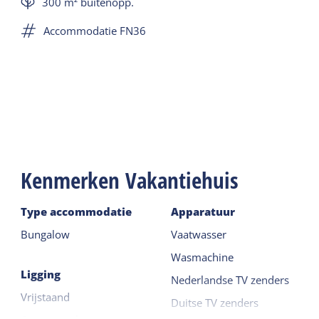
In beide slaapkamers ligt laminaat en er zijn vier
300 m² buitenopp.
eenpersoons synthetische dekbedden aanwezig.
Accommodatie FN36
Een kinderledikantje en kinderstoel zijn eveneens
beschikbaar op aanvraag.
Buiten vind je een beschut terras en een tuin
rondom de bungalow. Tuinmeubels en ligbedden
zijn aanwezig. Parkeren kan op de gezamenlijke
parkeerplaats.
Kenmerken Vakantiehuis
Type accommodatie
Apparatuur
Bungalow
Vaatwasser
Wasmachine
Ligging
Nederlandse TV zenders
Vrijstaand
Duitse TV zenders