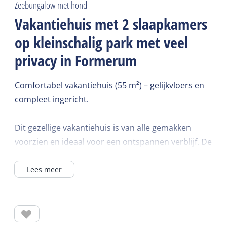
Zeebungalow met hond
Vakantiehuis met 2 slaapkamers
op kleinschalig park met veel
privacy in Formerum
Comfortabel vakantiehuis (55 m²) – gelijkvloers en
compleet ingericht.
Dit gezellige vakantiehuis is van alle gemakken
voorzien en ideaal voor een ontspannen verblijf. De
ruime woonkamer heeft een laminaatvloer en is
Lees meer
ingericht met een comfortabele hoekbank, fauteuil
en televisie. Centrale verwarming en wifi zijn
beschikbaar in alle vertrekken.