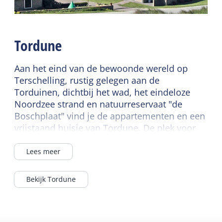
Kindermeubilair
Tweede toilet
Kinderbed
Kinderstoel
Tordune
Aan het eind van de bewoonde wereld op
Terschelling, rustig gelegen aan de
Torduinen, dichtbij het wad, het eindeloze
Noordzee strand en natuurreservaat "de
Boschplaat" vind je de appartementen en een
vrijstaand huisje van Tordune. De plek voor
een ontspannen vakantie.
Lees meer
Bekijk Tordune