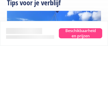
Tips voor je verblijf
Beschikbaarheid
en prijzen
Beleef het ware eilandgevoel.
Waar je ook bent, je proeft, ziet, hoort, ruikt en voelt de
zee. Even helemaal weg en dat pure eilandgevoel
beleven. Dat is Terschelling. Je hoofd leeg laten waaien
en plek maken voor nieuwe herinneringen. Je helemaal
onderdompelen in dat ware eilandgevoel.