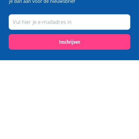
je dan aan voor de nieuwsbrief
Inschrijven
Populair
Last minutes op Terschelling
Activiteiten en excursies op Terschelling
Webcams op Terschelling
Schoolvakanties