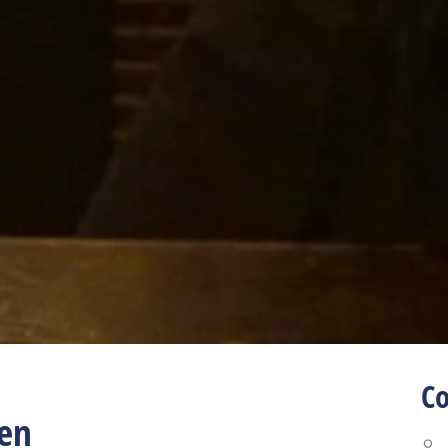
C
nen