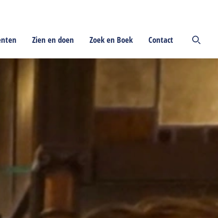
enten
Zien en doen
Zoek en Boek
Contact