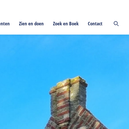
enten
Zien en doen
Zoek en Boek
Contact