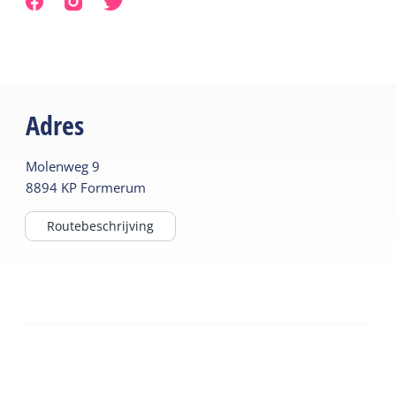
bijzondere paardenras de IJslander. Op afspraak
voor gevorderde ruiters van min. 14 jaar en max.
80 kg. Daarnaast workshops met en excursies naar
de Prairiekudde.
Adres
Molenweg
9
8894 KP
Formerum
Routebeschrijving