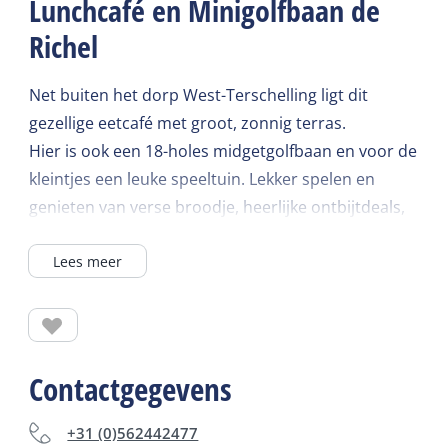
Lunchcafé en Minigolfbaan de
Richel
Net buiten het dorp West-Terschelling ligt dit
gezellige eetcafé met groot, zonnig terras.
Hier is ook een 18-holes midgetgolfbaan en voor de
kleintjes een leuke speeltuin. Lekker spelen en
genieten van verse broodje, heerlijke ontbijtdeals,
koffie (to-go) en lunchgerechten en hapjes.
Lees meer
De locatie is ook zeer geschikt voor groepen en
feestjes.
Kijk voor actuele openingstijden op Facebook.
Contactgegevens
+31 (0)562442477