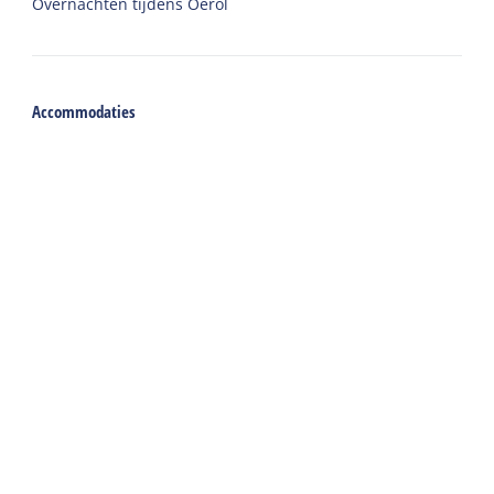
Overnachten tijdens Oerol
Accommodaties
Vakantiehuis
Groepsaccommodatie
Hotel
Camping
Chalet
Ingerichte tent
Vakantie met zorg
Welkom
Webshop