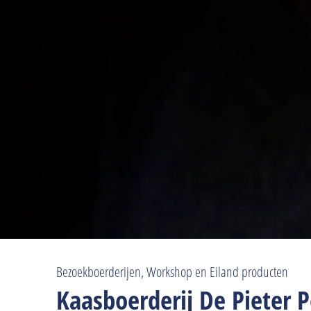
Bezoekboerderijen, Workshop en Eiland producten
Kaasboerderij De Pieter P