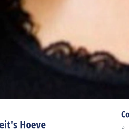
C
eit's Hoeve