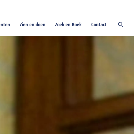
enten
Zien en doen
Zoek en Boek
Contact