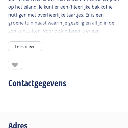
op het eiland. Je kunt er een (h)eerlijke bak koffie
nuttigen met overheerlijke taartjes. Er is een
groene tuin naast waarin je gezellig en altijd in de
zon kunt zitten. Voor de kinderen is er een
speelgelegenheid, en de ijsjes zijn een ware
Lees meer
belevenis!
Iedere dag geopend vanaf de voorjaarsvakantie tot
en met de winterperiode, snipperdagen
uitgezonderd.
Contactgegevens
Adres