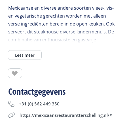
Mexicaanse en diverse andere soorten vlees-, vis-
en vegetarische gerechten worden met alleen
verse ingrediënten bereid in de open keuken. Ook
serveert dit steakhouse diverse kindermenu’s. De
combinatie van enthousiaste en gastvrije
bediening, vers gemixte cocktails, heerlijke
Lees meer
Mexicaanse gerechten en het kleurige cantina
interieur maken een avondje El Leon Rojo especial!
In de zomer is het heerlijk genieten in de tropische
tuin met hangmatten en kinderspeelhoek. Het
gehele jaar dagelijks geopend vanaf 17.00 uur
Contactgegevens
(dinsdag gesloten).
+31 (0) 562 449 350
https://mexicaansrestaurantterschelling.nl/#