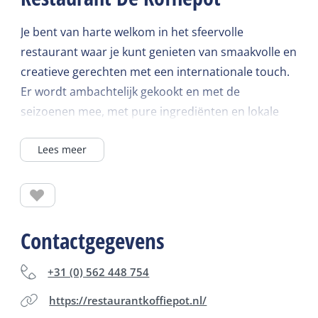
Je bent van harte welkom in het sfeervolle
restaurant waar je kunt genieten van smaakvolle en
creatieve gerechten met een internationale touch.
Er wordt ambachtelijk gekookt en met de
seizoenen mee, met pure ingrediënten en lokale
producten en er worden daarbij heerlijke
Lees meer
bijpassende wijnen geschonken. De gezellige
relaxte sfeer, persoonlijke bediening en kwaliteit
zorgen voor een aangenaam vertoeven. Voor diner
wordt aangeraden om tijdig te reserveren.
Tot ziens!
Contactgegevens
Koffie - lunch- borrel - diner
+31 (0) 562 448 754
https://restaurantkoffiepot.nl/