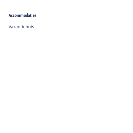
Accommodaties
Vakantiehuis
Groepsaccommodatie
Hotel
Camping
Chalet
Ingerichte tent
Vakantie met zorg
Welkom
Webshop
Reizen naar Harlingen
Auto of fiets huren op Terschelling