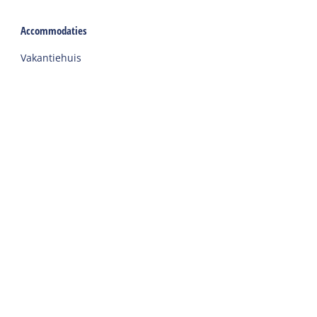
Accommodaties
Vakantiehuis
Groepsaccommodatie
Hotel
Camping
Chalet
Ingerichte tent
Vakantie met zorg
Welkom
Webshop
Reizen naar Harlingen
Auto of fiets huren op Terschelling