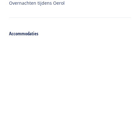
Overnachten tijdens Oerol
Accommodaties
Vakantiehuis
Groepsaccommodatie
Hotel
Camping
Chalet
Ingerichte tent
Vakantie met zorg
Welkom
Webshop